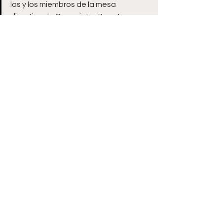
las y los miembros de la mesa 
directiva de Canacintra Zacatecas.
Ver todo
Entradas recientes