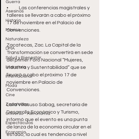
Guerra
•	Las conferencias magistrales y 
Asesinos
talleres se llevarán a cabo el próximo 
Historia
17 de noviembre en el Palacio de 
México
Convenciones.
Naturaleza
Zacatecas, Zac. La Capital de la 
DMA
Transformación se convertirá en sede 
Salud y Bienestar
del primer Foro Nacional “Mujeres, 
Literatura
Industria y Sustentabilidad” que se 
llevará a cabo el próximo 17 de 
Internacional
noviembre en Palacio de 
Moda
Convenciones. 
Cine
Zacatecas
Laila Villasuso Sabag, secretaria de 
Desarrollo Económico y Turismo, 
Universo - Astronomía
informó que el evento es una punta 
Espectáculos
de lanza de la economía circular en el 
Economía
estado, la cual es tendencia a nivel 