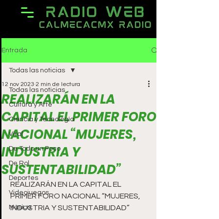
Entrada
Todas las noticias
12 nov 2023
2 min de lectura
Todas las noticias
REALIZARÁN EN LA
Cultura y Arte
CAPITAL EL PRIMER FORO
Ciencia y Tecnología
NACIONAL “MUJERES,
Viral
INDUSTRIA Y
De Todo un Poco
De Rol
SUSTENTABILIDAD”
Deportes
REALIZARÁN EN LA CAPITAL EL 
Videojuegos
PRIMER FORO NACIONAL “MUJERES, 
Música
INDUSTRIA Y SUSTENTABILIDAD”