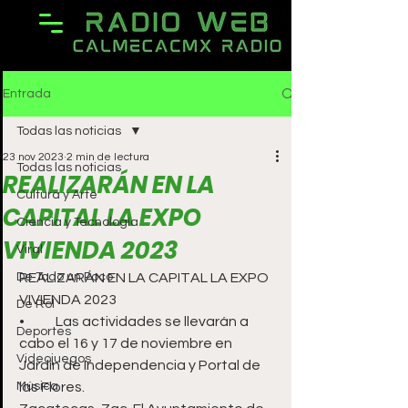
Entrada
Todas las noticias
23 nov 2023
2 min de lectura
Todas las noticias
REALIZARÁN EN LA
Cultura y Arte
CAPITAL LA EXPO
Ciencia y Tecnología
VIVIENDA 2023
Viral
De Todo un Poco
REALIZARÁN EN LA CAPITAL LA EXPO 
VIVIENDA 2023
De Rol
•	Las actividades se llevarán a 
Deportes
cabo el 16 y 17 de noviembre en 
Videojuegos
Jardín de Independencia y Portal de 
Música
las Flores. 