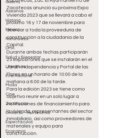
Zacatecas, Zac. El Ayuntamiento de 
Guerra
Zacatecas anunció su próxima Expo 
Asesinos
Vivienda 2023 que se llevará a cabo el 
Historia
próximo 16 y 17 de noviembre para 
México
acercar a toda la proveeduría de 
construcción a la ciudadanía de la 
Naturaleza
Capital. 
DMA
Durante ambas fechas participarán 
Salud y Bienestar
23 expositores que se instalarán en el 
Literatura
Jardín Independencia y Portal de las 
Flores en un horario de 10:00 de la 
Internacional
mañana a 6:00 de la tarde. 
Moda
Para la edición 2023 se tiene como 
Cine
objetivo reunir en un solo lugar a 
Zacatecas
instituciones de financiamiento para 
la vivienda, representantes del sector 
Universo - Astronomía
inmobiliario, así como proveedores de 
Espectáculos
materiales y equipo para 
Economía
construcción.