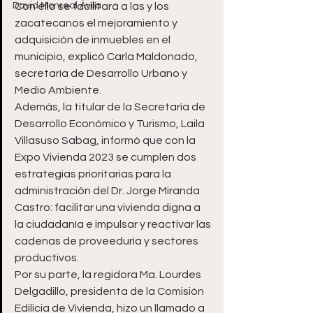
David Monreal Ávila
Con ello se facilitará a las y los 
zacatecanos el mejoramiento y 
adquisición de inmuebles en el 
municipio, explicó Carla Maldonado, 
secretaría de Desarrollo Urbano y 
Medio Ambiente. 
Además, la titular de la Secretaría de 
Desarrollo Económico y Turismo, Laila 
Villasuso Sabag, informó que con la 
Expo Vivienda 2023 se cumplen dos 
estrategias prioritarias para la 
administración del Dr. Jorge Miranda 
Castro: facilitar una vivienda digna a 
la ciudadanía e impulsar y reactivar las 
cadenas de proveeduría y sectores 
productivos.
Por su parte, la regidora Ma. Lourdes 
Delgadillo, presidenta de la Comisión 
Edilicia de Vivienda, hizo un llamado a 