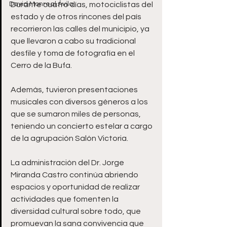
David Monreal Ávila
Durante cuatro días, motociclistas del 
estado y de otros rincones del país 
recorrieron las calles del municipio, ya 
que llevaron a cabo su tradicional 
desfile y toma de fotografía en el 
Cerro de la Bufa.  
Además, tuvieron presentaciones 
musicales con diversos géneros a los 
que se sumaron miles de personas, 
teniendo un concierto estelar a cargo 
de la agrupación Salón Victoria.  
La administración del Dr. Jorge 
Miranda Castro continúa abriendo 
espacios y oportunidad de realizar 
actividades que fomenten la 
diversidad cultural sobre todo, que 
promuevan la sana convivencia que 