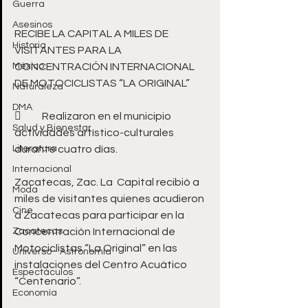
. 
Guerra
Asesinos
RECIBE LA CAPITAL A MILES DE 
Historia
VISITANTES PARA LA 
México
CONCENTRACIÓN INTERNACIONAL 
DE MOTOCICLISTAS “LA ORIGINAL” 
Naturaleza
DMA
	Realizaron en el municipio 
Salud y Bienestar
actividades artístico-culturales 
Literatura
durante cuatro días. 
Internacional
Zacatecas, Zac. La  Capital recibió a 
Moda
miles de visitantes quienes acudieron 
Cine
a Zacatecas para participar en la 
Zacatecas
Concentración Internacional de 
Motociclistas “La Original” en las 
Universo - Astronomía
instalaciones del Centro Acuático 
Espectáculos
“Centenario”.  
Economía