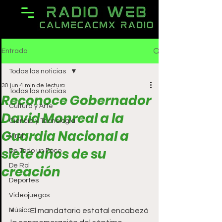
Entrada
Todas las noticias
30 jun
4 min de lectura
Todas las noticias
Reconoce Gobernador
Cultura y Arte
David Monreal a la
Ciencia y Tecnología
Guardia Nacional a
Viral
siete años de su
De Todo un Poco
De Rol
creación
Deportes
Videojuegos
Música
▪️	El mandatario estatal encabezó 