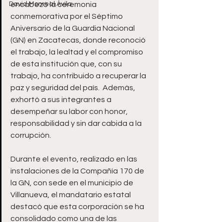
David Monreal Ávila
encabezó la ceremonia 
conmemorativa por el Séptimo 
Aniversario de la Guardia Nacional 
(GN) en Zacatecas, donde reconoció 
el trabajo, la lealtad y el compromiso 
de esta institución que, con su 
trabajo, ha contribuido a recuperar la 
paz y seguridad del país.  Además, 
exhortó a sus integrantes a 
desempeñar su labor con honor, 
responsabilidad y sin dar cabida a la 
corrupción.
Durante el evento, realizado en las 
instalaciones de la Compañía 170 de 
la GN, con sede en el municipio de 
Villanueva, el mandatario estatal 
destacó que esta corporación se ha 
consolidado como una de las 