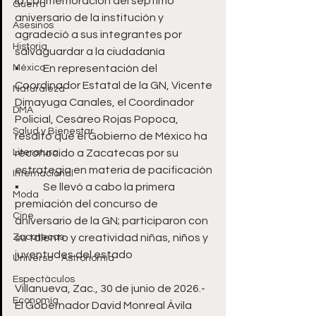
la conmemoración del séptimo 
Guerra
aniversario de la institución y 
Asesinos
agradeció a sus integrantes por 
Historia
salvaguardar a la ciudadanía 
México
▪️	En representación del 
Coordinador Estatal de la GN, Vicente 
Naturaleza
Dimayuga Canales, el Coordinador 
DMA
Policial, Cesáreo Rojas Popoca, 
Salud y Bienestar
resaltó que el Gobierno de México ha 
Literatura
reconocido a Zacatecas por su 
estrategia en materia de pacificación
Internacional
▪️	Se llevó a cabo la primera 
Moda
premiación del concurso de 
Cine
aniversario de la GN; participaron con 
Zacatecas
su talento y creatividad niñas, niños y 
juventudes del estado
Universo - Astronomía
Espectáculos
Villanueva, Zac., 30 de junio de 2026.- 
Economía
El Gobernador David Monreal Ávila 