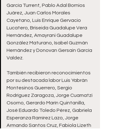
García Turrent, Pablo Adal Bornios 
Juárez, Juan Carlos Morales 
Cayetano, Luis Enrique Gervacio 
Lucatero, Briseida Guadalupe Vera 
Hernández, Amayrani Guadalupe 
González Maturano, Isabel Guzmán 
Hernández y Donovan Gersain García 
Valdez.
También recibieron reconocimientos 
por su destacada labor Luis Yabrán 
Montesinos Guerrero, Sergio 
Rodríguez Zaragoza, Jorge Cuamatzi 
Osorno, Gerardo Marín Quintanilla, 
José Eduardo Toledo Pérez, Gabriela 
Esperanza Ramírez Lazo, Jorge 
Armando Santos Cruz, Fabiola Lizeth 
Hernández Tolentino, Mahalet Itzel 