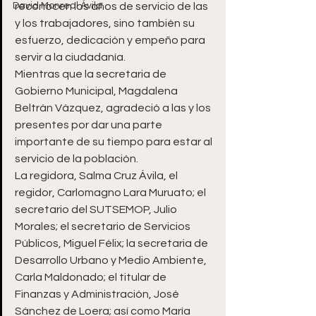
David Monreal Ávila
reconocen los años de servicio de las 
y los trabajadores, sino también su 
esfuerzo, dedicación y empeño para 
servir a la ciudadanía. 
Mientras que la secretaria de 
Gobierno Municipal, Magdalena 
Beltrán Vázquez, agradeció a las y los 
presentes por dar una parte 
importante de su tiempo para estar al 
servicio de la población. 
La regidora, Salma Cruz Ávila, el 
regidor, Carlomagno Lara Muruato; el 
secretario del SUTSEMOP, Julio 
Morales; el secretario de Servicios 
Públicos, Miguel Félix; la secretaria de 
Desarrollo Urbano y Medio Ambiente, 
Carla Maldonado; el titular de 
Finanzas y Administración, José 
Sánchez de Loera; así como María 