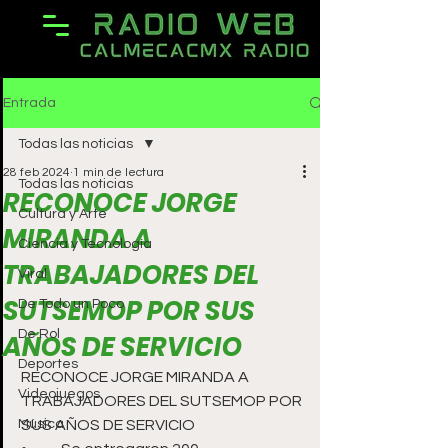
Entrada
Todas las noticias
28 feb 2024
1 min de lectura
Todas las noticias
RECONOCE JORGE
Cultura y Arte
MIRANDA A
Ciencia y Tecnología
TRABAJADORES DEL
Viral
SUTSEMOP POR SUS
De Todo un Poco
De Rol
AÑOS DE SERVICIO
Deportes
RECONOCE JORGE MIRANDA A 
Videojuegos
TRABAJADORES DEL SUTSEMOP POR 
Música
SUS AÑOS DE SERVICIO