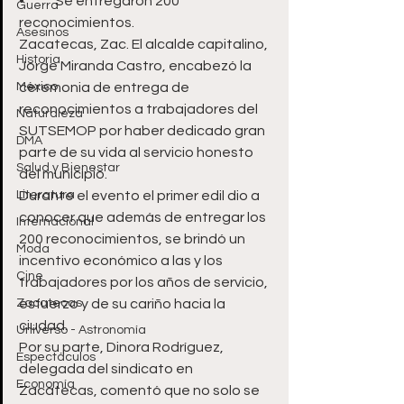
•	Se entregaron 200 
Guerra
reconocimientos.
Asesinos
Zacatecas, Zac. El alcalde capitalino, 
Historia
Jorge Miranda Castro, encabezó la 
México
ceremonia de entrega de 
reconocimientos a trabajadores del 
Naturaleza
SUTSEMOP por haber dedicado gran 
DMA
parte de su vida al servicio honesto 
Salud y Bienestar
del municipio. 
Literatura
Durante el evento el primer edil dio a 
conocer que además de entregar los 
Internacional
200 reconocimientos, se brindó un 
Moda
incentivo económico a las y los 
Cine
trabajadores por los años de servicio, 
Zacatecas
esfuerzo y de su cariño hacia la 
ciudad. 
Universo - Astronomía
Por su parte, Dinora Rodríguez, 
Espectáculos
delegada del sindicato en 
Economía
Zacatecas, comentó que no solo se 