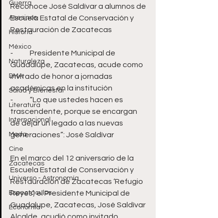
Guerra
Reconoce José Saldívar a alumnos de 
Asesinos
Escuela Estatal de Conservación y 
Restauración de Zacatecas 
Historia
México
-	Presidente Municipal de 
Naturaleza
Guadalupe, Zacatecas, acude como 
DMA
invitado de honor a jornadas 
académicas en la institución
Salud y Bienestar
-	“Lo que ustedes hacen es 
Literatura
trascendente, porque se encargan 
Internacional
de dejar un legado a las nuevas 
Moda
generaciones”: José Saldívar
Cine
En el marco del 12 aniversario de la 
Zacatecas
Escuela Estatal de Conservación y 
Universo - Astronomía
Restauración de Zacatecas ‘Refugio 
Espectáculos
Reyes’, el Presidente Municipal de 
Guadalupe, Zacatecas, José Saldívar 
Economía
Alcalde, acudió como invitado 