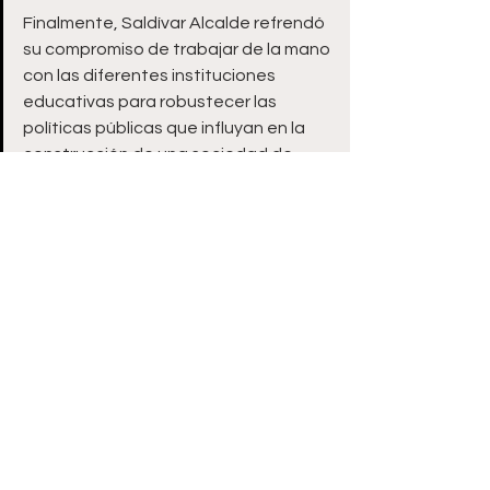
Finalmente, Saldívar Alcalde refrendó 
su compromiso de trabajar de la mano 
con las diferentes instituciones 
educativas para robustecer las 
políticas públicas que influyan en la 
construcción de una sociedad de 
bien y de progreso.
Zacatecas
Ver todo
Entradas recientes