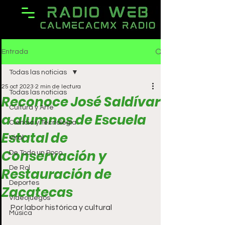
Entrada
Todas las noticias
25 oct 2023
2 min de lectura
Todas las noticias
Reconoce José Saldívar
Cultura y Arte
a alumnos de Escuela
Ciencia y Tecnología
Estatal de
Viral
Conservación y
De Todo un Poco
De Rol
Restauración de
Deportes
Zacatecas
Videojuegos
Por labor histórica y cultural
Música