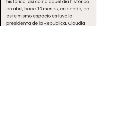
histórico, así como aquel día histórico 
en abril, hace 10 meses, en donde, en 
este mismo espacio estuvo la 
presidenta de la República, Claudia 
Sheinbaum Pardo, poniendo la 
primera piedra tanto para las 
viviendas del bienestar por parte del 
Infonavit aquí en Ojo de Agua como 
para las de la Comisión Nacional de 
Vivienda allá en Villas de Guadalupe y 
lo del Hospital de alta especialidad 
que también ya está en 
construcción”, concluyó el edil.
Ver todo
Entradas recientes