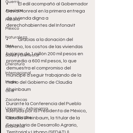
Guerra
•	El edil acompañó al Gobernador 
Asesinos
David Monreal en la primera entrega 
de vivienda digna a 
Historia
derechohabientes del Infonavit
México
Naturaleza
•	Gracias a la donación del 
DMA
terreno, los costos de las viviendas 
bajaron de 1 millón 200 mil pesos en 
Salud y Bienestar
promedio a 600 mil pesos, lo que 
Literatura
demuestra el compromiso del 
Internacional
munícipe a seguir trabajando de la 
Moda
mano del Gobierno de Claudia 
Sheinbaum
Cine
Zacatecas
Durante la Conferencia del Pueblo 
Universo - Astronomía
liderada por la Presidenta de México, 
Espectáculos
Claudia Sheinbaum, la titular de la 
Secretaría de Desarrollo Agrario, 
Economía
Territorial y Urbano (SEDATU), 