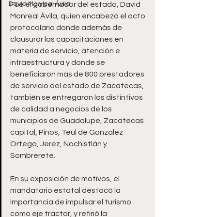
David Monreal Ávila
Fue el gobernador del estado, David 
Monreal Ávila, quien encabezó el acto 
protocolario donde además de 
clausurar las capacitaciones en 
materia de servicio, atención e 
infraestructura y donde se 
beneficiaron más de 800 prestadores 
de servicio del estado de Zacatecas, 
también se entregaron los distintivos 
de calidad a negocios de los 
municipios de Guadalupe, Zacatecas 
capital, Pinos, Teúl de González 
Ortega, Jerez, Nochistlán y 
Sombrerete.
En su exposición de motivos, el 
mandatario estatal destacó la 
importancia de impulsar el turismo 
como eje tractor, y refirió la 