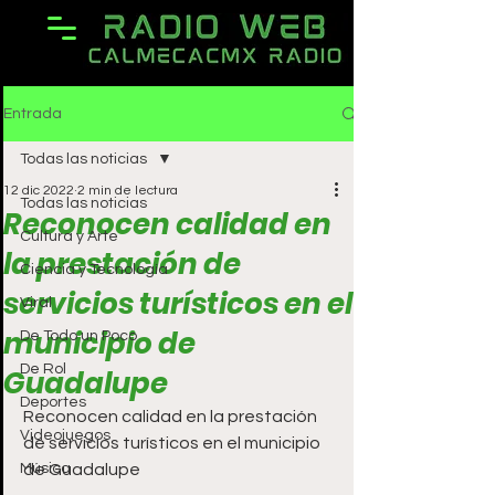
Entrada
Todas las noticias
12 dic 2022
2 min de lectura
Todas las noticias
Reconocen calidad en
Cultura y Arte
la prestación de
Ciencia y Tecnología
servicios turísticos en el
Viral
municipio de
De Todo un Poco
De Rol
Guadalupe
Deportes
Reconocen calidad en la prestación 
Videojuegos
de servicios turísticos en el municipio 
Música
de Guadalupe