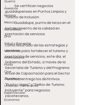
Guerra
-	Se certifican negocios 
Asesinos
guadalupenses en Puntos Limpios y 
Historia
Turismo de Inclusión
México
-	Guadalupe, punta de lanza en el 
fortalecimiento de la calidad en 
Naturaleza
prestación de servicios
DMA
Salud y Bienestar
Como resultado de las estrategias y 
Literatura
acciones para fortalecer el turismo y 
prestación de servicios, este día, el 
Internacional
Gobierno del Estado, a través de la 
Moda
Secretaría de Turismo y del Programa 
Cine
Anual de Capacitación para el Sector 
Zacatecas
Turístico, entregó los distintivos 
“Punto Limpio” y “Sellos de Turismo 
Universo - Astronomía
Incluyente” para negocios 
Espectáculos
zacatecanos.
Economía