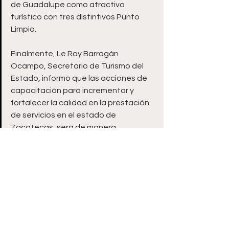
de Guadalupe como atractivo 
turístico con tres distintivos Punto 
Limpio.
Finalmente, Le Roy Barragán 
Ocampo, Secretario de Turismo del 
Estado, informó que las acciones de 
capacitación para incrementar y 
fortalecer la calidad en la prestación 
de servicios en el estado de 
Zacatecas, será de manera 
permanente durante el sexenio del 
Gobernador David Monreal Ávila.
Espectáculos