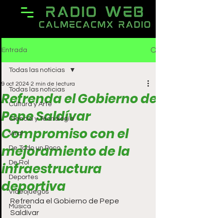
Entrada
Todas las noticias
9 oct 2024
2 min de lectura
Todas las noticias
Refrenda el Gobierno de
Cultura y Arte
Pepe Saldívar
Ciencia y Tecnología
Compromiso con el
Viral
mejoramiento de la
De Todo un Poco
De Rol
infraestructura
Deportes
deportiva
Videojuegos
Refrenda el Gobierno de Pepe 
Música
Saldívar 