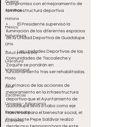
Guerra
Compromiso con el mejoramiento de 
Asesinos
la infraestructura deportiva 
Historia
•	El Presidente supervisó la 
México
iluminación de los diferentes espacios 
Naturaleza
de la Unidad Deportiva de Guadalupe.
DMA
•	Las Unidades Deportivas de las 
Salud y Bienestar
Comunidades de Tacoaleche y 
Literatura
Zóquite se pondrán en 
Internacional
funcionamiento tras ser rehabilitadas.
Moda
En el marco de las acciones de 
Cine
mejoramiento en la infraestructura 
Zacatecas
deportiva que el Ayuntamiento de 
Universo - Astronomía
Guadalupe lleva a cabo como eje 
Espectáculos
trasversal para el bienestar social, el 
Presidente Pepe Saldívar realizó 
Economía
desde muy temprana hora de este 