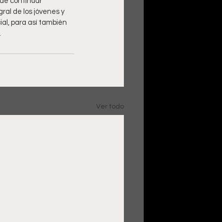
de continuar 
ral de los jóvenes y 
ial, para así también 
.
Ver todo