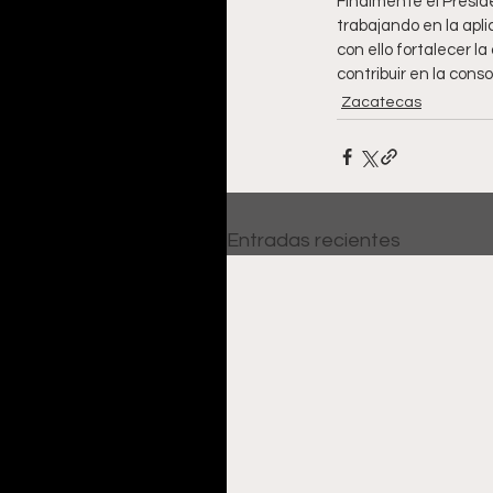
Finalmente el Presid
trabajando en la apli
con ello fortalecer la
contribuir en la con
Zacatecas
Entradas recientes