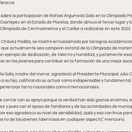
 bronce.
 sobre la participación de Rafael Argumedo Solís en la Olimpiada M
Oaxtepec en el Estado de Morelos, donde obtuvo el tercer lugar y lo 
 Olimpiada de Centroamérica y el Caribe a realizarse en este 2023. 
r Chávez Padilla, se mostró entusiasmado por los logros académicos
ió que actualmente sea campeón estatal de la Olimpiada de matem
n ejemplo de dedicación, de talento y humildad, y justamente esos 
r en los jóvenes para contribuir en la formación de una mejor soci
la Solís, madre del menor, agradeció al Presidente Municipal Julio 
 a su hijo, calificando su actuar como indispensable y fundamental p
petencias tanto nacionales como internacionales.
e contar con su apoyo porque la verdad han sido gastos enormes, es
r y pues con el apoyo de familiares y de las autoridades de municipio
r eso agradezco su nivel de sensibilidad, ojalá y eso continúe para
si no de los jóvenes talentosos en cualquier aspecto”, mencionó.