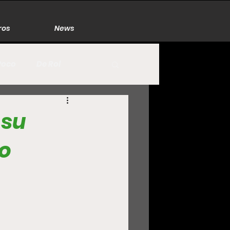
ros
News
Poco
De Rol
México
Naturaleza
 su
lo
Zacatecas