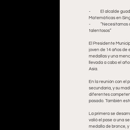
-	El alcalde guadalupense se reunió con Rafael Argumedo, joven medallista en las Olimpiadas de 
Matemáticas en Sin
-	“Necesitamos contribuir en la formación de una mejor sociedad a través del apoyo a los jóvenes 
talentosos”
El Presidente Municip
joven de 14 años de 
medallas y una menci
llevada a cabo el a
Asia.
En la reunión con el 
secundaria, y su madr
diferentes competenc
pasado. También est
La primera se desarro
valió el pase a una 
medalla de bronce, y