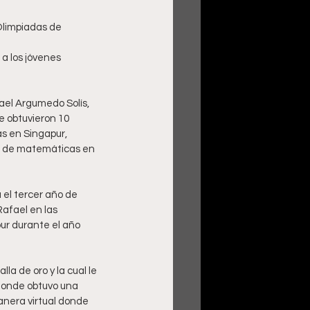
ael Argumedo Solís, 
 obtuvieron 10 
s en Singapur, 
l de matemáticas en 
 el tercer año de 
afael en las 
ur durante el año 
a de oro y la cual le 
 donde obtuvo una 
nera virtual donde 