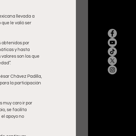
exicana llevada a 
que le valió ser 
 obtenidos por 
áticas y hasta 
valores son los que 
edad”.
César Chávez Padilla, 
ara la participación 
 muy caro ir por 
, se facilita 
 el apoyo no 