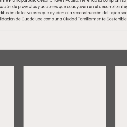
ente Municipal Julio César Chávez Padilla, refrendó su compromiso 
cación de proyectos y acciones que coadyuven en el desarrollo integ
 difusión de los valores que ayuden a la reconstrucción del tejido soc
solidación de Guadalupe como una Ciudad Familiarmente Sostenible