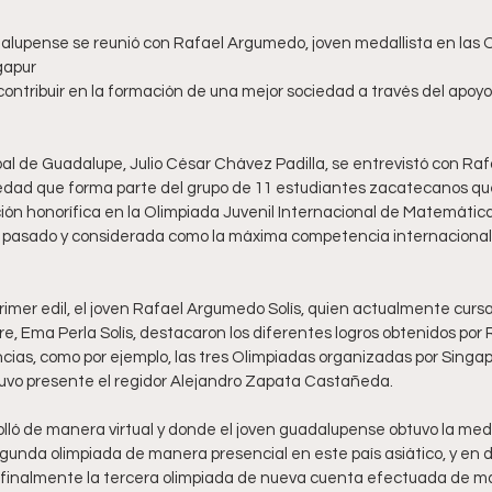
gapur
al de Guadalupe, Julio César Chávez Padilla, se entrevistó con Raf
edad que forma parte del grupo de 11 estudiantes zacatecanos que
ón honorífica en la Olimpiada Juvenil Internacional de Matemática
ño pasado y considerada como la máxima competencia internaciona
primer edil, el joven Rafael Argumedo Solís, quien actualmente cursa
e, Ema Perla Solís, destacaron los diferentes logros obtenidos por R
ias, como por ejemplo, las tres Olimpiadas organizadas por Singap
uvo presente el regidor Alejandro Zapata Castañeda.
lló de manera virtual y donde el joven guadalupense obtuvo la medall
segunda olimpiada de manera presencial en este país asiático, y en
 finalmente la tercera olimpiada de nueva cuenta efectuada de ma