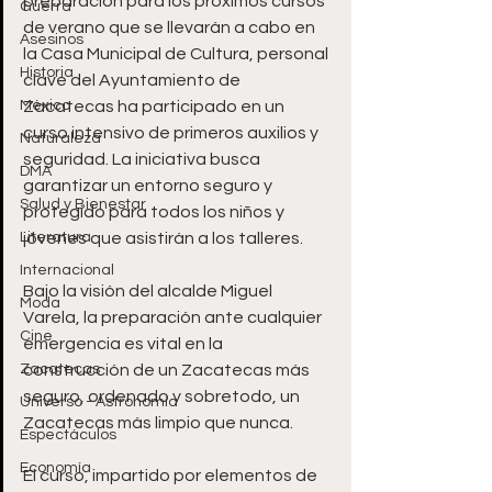
preparación para los próximos cursos 
Guerra
de verano que se llevarán a cabo en 
Asesinos
la Casa Municipal de Cultura, personal 
Historia
clave del Ayuntamiento de 
México
Zacatecas ha participado en un 
curso intensivo de primeros auxilios y 
Naturaleza
seguridad. La iniciativa busca 
DMA
garantizar un entorno seguro y 
Salud y Bienestar
protegido para todos los niños y 
Literatura
jóvenes que asistirán a los talleres.
Internacional
Bajo la visión del alcalde Miguel 
Moda
Varela, la preparación ante cualquier 
Cine
emergencia es vital en la 
Zacatecas
construcción de un Zacatecas más 
seguro, ordenado y sobretodo, un 
Universo - Astronomía
Zacatecas más limpio que nunca.
Espectáculos
Economía
El curso, impartido por elementos de 