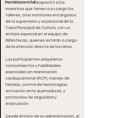
David Monreal Ávila
Protección Civil, capacitó a los 
maestros que tienen a su cargo los 
talleres, a los monitores encargados 
de la supervisión y al personal de la 
Casa Municipal de Cultura, con un 
énfasis especial en el equipo de 
Bibliotecas, quienes estarán a cargo 
de la atención directa de los niños. 
Los participantes adquirieron 
conocimientos y habilidades 
esenciales en reanimación 
cardiopulmonar (RCP), manejo de 
heridas, control de hemorragias, 
actuación ante quemaduras, y 
protocolos de seguridad y 
evacuación.
Desde el inicio de su administración, el 