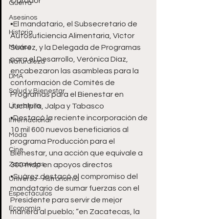
Obrador
Guerra
Asesinos
▪️El mandatario, el Subsecretario de 
Historia
Autosuficiencia Alimentaria, Víctor 
México
Suárez, y la Delegada de Programas 
para el Desarrollo, Verónica Díaz, 
Naturaleza
encabezaron las asambleas para la 
DMA
conformación de Comités de 
Salud y Bienestar
Programas para el Bienestar en 
Literatura
Juchipila, Jalpa y Tabasco
▪️Destacó la reciente incorporación de 
Internacional
10 mil 600 nuevos beneficiarios al 
Moda
programa Producción para el 
Cine
Bienestar, una acción que equivale a 
Zacatecas
300 mdp en apoyos directos
▪️Suárez destacó el compromiso del 
Universo - Astronomía
mandatario de sumar fuerzas con el 
Espectáculos
Presidente para servir de mejor 
Economía
manera al pueblo; “en Zacatecas, la 