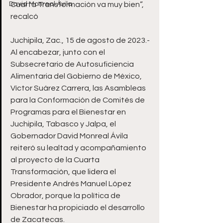
David Monreal Ávila
Cuarta Transformación va muy bien”, 
recalcó 
Juchipila, Zac., 15 de agosto de 2023.- 
Al encabezar, junto con el 
Subsecretario de Autosuficiencia 
Alimentaria del Gobierno de México, 
Víctor Suárez Carrera, las Asambleas 
para la Conformación de Comités de 
Programas para el Bienestar en 
Juchipila, Tabasco y Jalpa, el 
Gobernador David Monreal Ávila 
reiteró su lealtad y acompañamiento 
al proyecto de la Cuarta 
Transformación, que lidera el 
Presidente Andrés Manuel López 
Obrador, porque la política de 
Bienestar ha propiciado el desarrollo 
de Zacatecas.