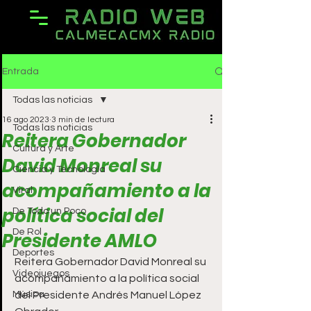
Entrada
Todas las noticias
16 ago 2023
3 min de lectura
Todas las noticias
Reitera Gobernador
Cultura y Arte
David Monreal su
Ciencia y Tecnología
acompañamiento a la
Viral
política social del
De Todo un Poco
De Rol
Presidente AMLO
Deportes
Reitera Gobernador David Monreal su 
Videojuegos
acompañamiento a la política social 
Música
del Presidente Andrés Manuel López 