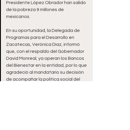
Presidente López Obrador han salido 
de la pobreza 9 millones de 
mexicanos.
En su oportunidad, la Delegada de 
Programas para el Desarrollo en 
Zacatecas, Verónica Díaz, informó 
que, con el respaldo del Gobernador 
David Monreal, ya operan los Bancos 
del Bienestar en la entidad, por lo que 
agradeció al mandatario su decisión 
de acompañar la política social del 
Presidente, en favor de todos los 
sectores poblacionales. 
Destacó, en ese sentido, la 
consolidación de una visión de 
Gobierno que atiende a quienes más 
lo necesitan, de ahí la importancia de 