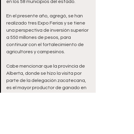
en los 58 municipios del estado.
En el presente año, agregó, se han 
realizado tres Expo Ferias y se tiene 
una perspectiva de inversión superior 
a 550 millones de pesos, para 
continuar con el fortalecimiento de 
agricultores y campesinos.
Cabe mencionar que la provincia de 
Alberta, donde se hizo la visita por 
parte de la delegación zacatecana, 
es el mayor productor de ganado en 
Canadá, con 5.3 millones de cabezas 
en 2022.
El ganado vacuno domina la 
producción ganadera, pero también 
se crían cerdos, aves y ovejas. 