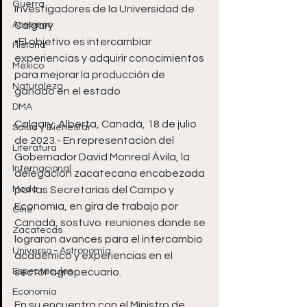
Guerra
investigadores de la Universidad de 
Asesinos
Calgary
▪️El objetivo es intercambiar 
Historia
experiencias y adquirir conocimientos 
México
para mejorar la producción de 
Naturaleza
ganado en el estado 
DMA
Calgary, Alberta, Canadá, 18 de julio 
Salud y Bienestar
de 2023.- En representación del 
Literatura
Gobernador David Monreal Ávila, la 
Internacional
delegación zacatecana encabezada 
Moda
por las Secretarías del Campo y 
Economía, en gira de trabajo por 
Cine
Canadá, sostuvo  reuniones donde se 
Zacatecas
lograron avances para el intercambio 
Universo - Astronomía
académico y experiencias en el 
Espectáculos
sector agropecuario.
Economía
En su encuentro con el Ministro de 