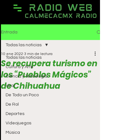
Entrada
Todas las noticias
10 ene 2022
3 min de lectura
Todas las noticias
Se recupera turismo en
Cultura y Arte
los “Pueblos Mágicos”
Ciencia y Tecnología
de Chihuahua
Viral
De Todo un Poco
De Rol
Deportes
Videojuegos
Música