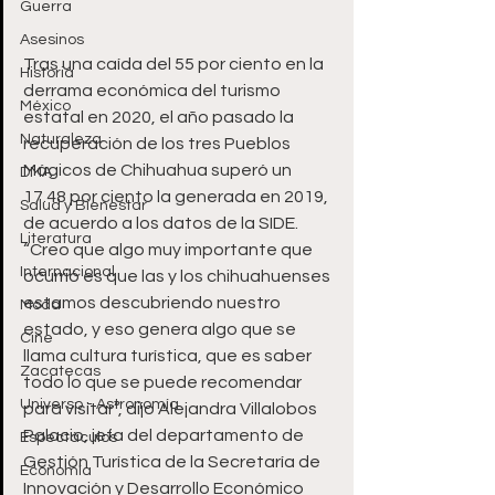
Guerra
Asesinos
Tras una caída del 55 por ciento en la 
Historia
derrama económica del turismo 
México
estatal en 2020, el año pasado la 
Naturaleza
recuperación de los tres Pueblos 
Mágicos de Chihuahua superó un 
DMA
17.48 por ciento la generada en 2019, 
Salud y Bienestar
de acuerdo a los datos de la SIDE.
Literatura
“Creo que algo muy importante que 
Internacional
ocurrió es que las y los chihuahuenses 
estamos descubriendo nuestro 
Moda
estado, y eso genera algo que se 
Cine
llama cultura turística, que es saber 
Zacatecas
todo lo que se puede recomendar 
Universo - Astronomía
para visitar”, dijo Alejandra Villalobos 
Palacio, jefa del departamento de 
Espectáculos
Gestión Turística de la Secretaría de 
Economía
Innovación y Desarrollo Económico 