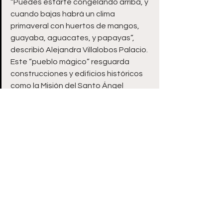
“Puedes estarte congelando arriba, y 
cuando bajas habrá un clima 
primaveral con huertos de mangos, 
guayaba, aguacates, y papayas”, 
describió Alejandra Villalobos Palacio.
Este “pueblo mágico” resguarda 
construcciones y edificios históricos 
como la Misión del Santo Ángel 
Custodio de Satevó, a 8 kilómetros 
(km) de la cabecera municipal.
Dispone de 115 habitaciones en 
varios hoteles, con precios muy 
variables, desde hospedaje 
económico hasta de alto valor en un 
hotel boutique, y múltiples alimentos.