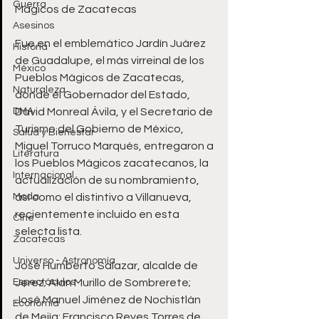
Guerra
Mágicos de Zacatecas  
Asesinos
Fue en el emblemático Jardín Juárez 
Historia
de Guadalupe, el más virreinal de los 
México
Pueblos Mágicos de Zacatecas, 
Naturaleza
donde el Gobernador del Estado, 
DMA
David Monreal Ávila, y el Secretario de 
Turismo del Gobierno de México, 
Salud y Bienestar
Miguel Torruco Marqués, entregaron a 
Literatura
los Pueblos Mágicos zacatecanos, la 
Internacional
actualización de su nombramiento, 
Moda
así como el distintivo a Villanueva, 
recientemente incluido en esta 
Cine
selecta lista. 
Zacatecas
Universo - Astronomía
José Humberto Salazar, alcalde de 
Espectáculos
Jerez; Alan Murillo de Sombrerete; 
José Manuel Jiménez de Nochistlán 
Economía
de Mejía; Francisco Reyes Torres de 