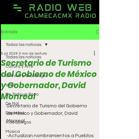
Entrada
Todas las noticias
5 jul 2024
3 min de lectura
Todas las noticias
Secretario de Turismo
Cultura y Arte
del Gobierno de México
Ciencia y Tecnología
y Gobernador, David
Viral
Monreal
De Todo un Poco
De Rol
Secretario de Turismo del Gobierno 
Deportes
de México y Gobernador, David 
Monreal 
Videojuegos
Música
-Actualizan nombramientos a Pueblos 