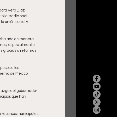
dora Vero Díaz 
ó la tradicional 
a unión social y 
trabajado de manera 
canas, especialmente 
s gracias a reformas 
pesos a los 
ierno de México 
razgo del gobernador 
icipios que han 
e recursos municipales 