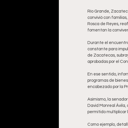
Río Grande, Zacateca
convivió con familias
Rosca de Reyes, reafi
fomentan la conviven
Durante el encuentro
constante para impuls
de Zacatecas, subray
aprobadas por el Con
En ese sentido, infor
programas de bienest
encabezado por la Pr
Asimismo, la senador
David Monreal Ávila,
permitido multiplicar 
Como ejemplo, detalló