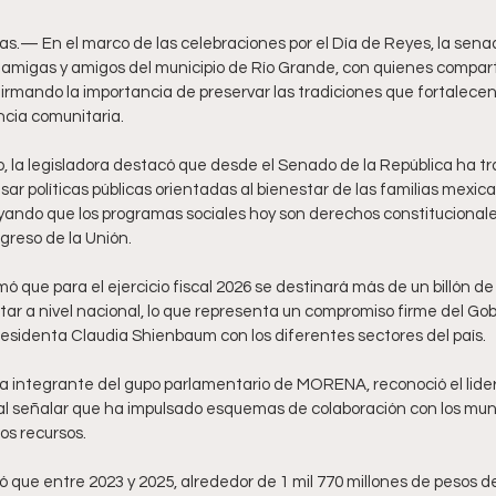
s.— En el marco de las celebraciones por el Día de Reyes, la sena
, amigas y amigos del municipio de Río Grande, con quienes comparti
rmando la importancia de preservar las tradiciones que fortalecen l
cia comunitaria.
, la legisladora destacó que desde el Senado de la República ha 
ar políticas públicas orientadas al bienestar de las familias mexi
ando que los programas sociales hoy son derechos constitucionale
greso de la Unión.
mó que para el ejercicio fiscal 2026 se destinará más de un billón de 
ar a nivel nacional, lo que representa un compromiso firme del Gob
esidenta Claudia Shienbaum con los diferentes sectores del país.
a integrante del gupo parlamentario de MORENA, reconoció el lide
 al señalar que ha impulsado esquemas de colaboración con los mun
los recursos. 
 que entre 2023 y 2025, alrededor de 1 mil 770 millones de pesos d