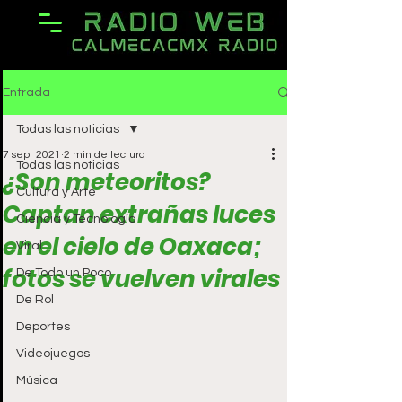
Entrada
Todas las noticias
7 sept 2021
2 min de lectura
Todas las noticias
¿Son meteoritos?
Cultura y Arte
Captan extrañas luces
Ciencia y Tecnología
en el cielo de Oaxaca;
Viral
fotos se vuelven virales
De Todo un Poco
De Rol
Deportes
Videojuegos
Música