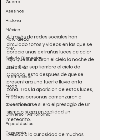
Guerra
Asesinos
Historia
México
A través de redes sociales han 
Naturaleza
circulado fotos y videos en las que se 
DMA
aprecia unas extrañas luces de color 
Salud y Bienestar
rojo que iluminaron el cielo la noche de 
este 6 de septiembre el cielo de 
Literatura
Oaxaca, esto después de que se 
Internacional
presentara una fuerte lluvia en la 
Moda
zona. Tras la aparición de estas luces, 
Cine
muchas personas comenzaron a 
cuestionarse si era el presagio de un 
Zacatecas
sismo o si era en realidad un 
Universo - Astronomía
meteorito. 
Espectáculos
Economía
Debido a la curiosidad de muchas 