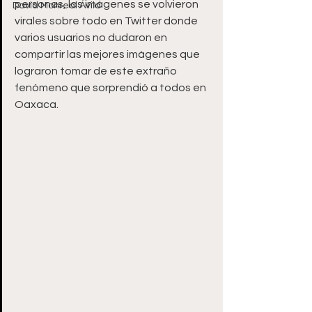
personas, las imágenes se volvieron 
David Monreal Ávila
virales sobre todo en Twitter donde 
varios usuarios no dudaron en 
compartir las mejores imágenes que 
lograron tomar de este extraño 
fenómeno que sorprendió a todos en 
Oaxaca.