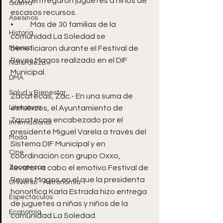
Oxxo entregaron juguetes a niños de 
Guerra
escasos recursos.
Asesinos
•	Más de 30 familias de la 
Historia
comunidad La Soledad se 
México
beneficiaron durante el Festival de 
Reyes Magos realizado en el DIF 
Naturaleza
Municipal.
DMA
Salud y Bienestar
Zacatecas, Zac.- En una suma de 
Literatura
esfuerzos, el Ayuntamiento de 
Zacatecas encabezado por el 
Internacional
presidente Miguel Varela a través del 
Moda
Sistema DIF Municipal y en 
Cine
coordinación con grupo Oxxo, 
Zacatecas
llevaron a cabo el emotivo Festival de 
Reyes Magos en el que la presidenta 
Universo - Astronomía
honorífica Karla Estrada hizo entrega 
Espectáculos
de juguetes a niñas y niños de la 
Economía
comunidad La Soledad.