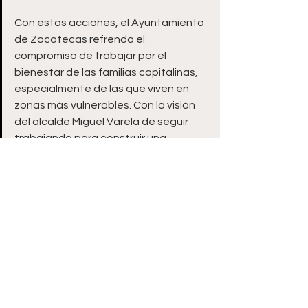
Con estas acciones, el Ayuntamiento 
de Zacatecas refrenda el 
compromiso de trabajar por el 
bienestar de las familias capitalinas, 
especialmente de las que viven en 
zonas más vulnerables. Con la visión 
del alcalde Miguel Varela de seguir 
trabajando para construir una 
sociedad más justa y equitativa, 
donde todos los niños tengan las 
mismas oportunidades de desarrollo.
Ver todo
Entradas recientes