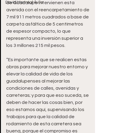
David Monreal Ávila
de Guadalupe intervienen esta 
avenida con el reencarpetamiento de 
7 mil 911 metros cuadrados a base de 
carpeta asfáltica de 5 centímetros 
de espesor compacto, lo que 
representa una inversión superior a 
los 3 millones 215 mil pesos.
“Es importante que se realicen estas 
obras para mejorar nuestro entorno y 
elevar la calidad de vida de los 
guadalupenses al mejorar las 
condiciones de calles, avenidas y 
carreteras; y para que eso suceda, se 
deben de hacer las cosas bien, por 
eso estamos aquí, supervisando los 
trabajos para que la calidad de 
rodamiento de esta carretera sea 
buena, porque el compromiso es 