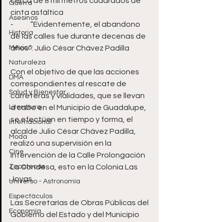
cerca de 8 mil metros cuadrados de 
Guerra
cinta asfáltica
Asesinos
-	“Evidentemente, el abandono 
Historia
de las calles fue durante decenas de 
México
años”: Julio César Chávez Padilla
Naturaleza
Con el objetivo de que las acciones 
DMA
correspondientes al rescate de 
Salud y Bienestar
carreteras y vialidades, que se llevan 
Literatura
a cabo en el Municipio de Guadalupe, 
se efectúen en tiempo y forma, el 
Internacional
alcalde Julio César Chávez Padilla, 
Moda
realizó una supervisión en la 
Cine
intervención de la Calle Prolongación 
Zacatecas
La Condesa, esto en la Colonia Las 
Joyas.
Universo - Astronomía
Espectáculos
Las Secretarías de Obras Públicas del 
Economía
Gobierno del Estado y del Municipio 