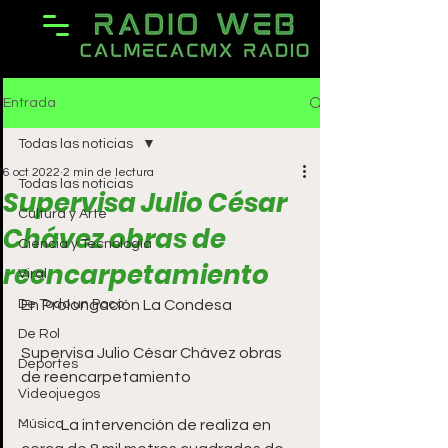
Entrada
Todas las noticias
6 oct 2022
2 min de lectura
Todas las noticias
Supervisa Julio César
Cultura y Arte
Chávez obras de
Ciencia y Tecnología
reencarpetamiento
Viral
De Todo un Poco
En Prolongación La Condesa
De Rol
Supervisa Julio César Chávez obras 
Deportes
de reencarpetamiento 
Videojuegos
Música
-	La intervención de realiza en 