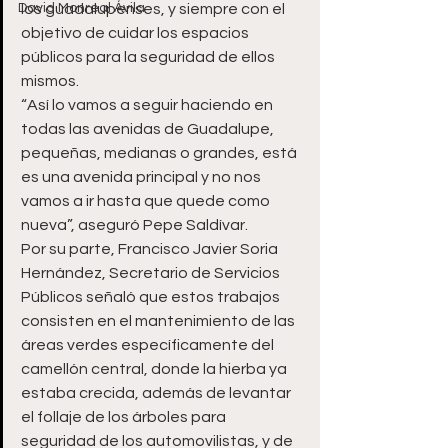
David Monreal Ávila
los guadalupenses, y siempre con el 
objetivo de cuidar los espacios 
públicos para la seguridad de ellos 
mismos.
“Así lo vamos a seguir haciendo en 
todas las avenidas de Guadalupe, 
pequeñas, medianas o grandes, está 
es una avenida principal y no nos 
vamos a ir hasta que quede como 
nueva”, aseguró Pepe Saldívar.
Por su parte, Francisco Javier Soria 
Hernández, Secretario de Servicios 
Públicos señaló que estos trabajos 
consisten en el mantenimiento de las 
áreas verdes específicamente del 
camellón central, donde la hierba ya 
estaba crecida, además de levantar 
el follaje de los árboles para 
seguridad de los automovilistas, y de 