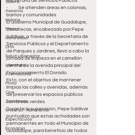
Secretaria de Servicios Públicos
Guerra
-	Se atienden áreas en colonias, 
Asesinos
barrios y comunidades 
Historia
El Gobierno Municipal de Guadalupe, 
México
Zacatecas, encabezado por Pepe 
Saldívar, a través de la Secretaría de 
Naturaleza
Servicios Públicos y el Departamento 
DMA
de Parques y Jardines, llevó a cabo la 
Salud y Bienestar
jornada de limpieza en el camellón 
Literatura
central de la avenida principal del 
Fraccionamiento El Dorado.
Internacional
Esto, con el objetivo de mantener 
Moda
limpias las calles y avenidas, además 
Cine
de preservar los espacios públicos 
Zacatecas
con áreas verdes.
Durante la supervisión, Pepe Saldívar 
Universo - Astronomía
puntualizó que estas actividades son 
Espectáculos
permanentes en todo el Municipio de 
Economía
Guadalupe, para beneficio de todos 