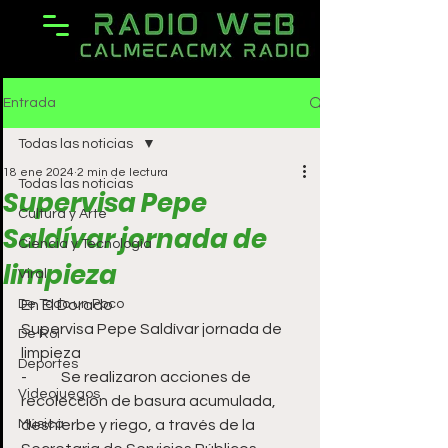
Entrada
Todas las noticias
18 ene 2024
2 min de lectura
Todas las noticias
Supervisa Pepe
Cultura y Arte
Saldívar jornada de
Ciencia y Tecnología
limpieza
Viral
De Todo un Poco
En El Dorado 
Supervisa Pepe Saldívar jornada de 
De Rol
limpieza 
Deportes
-	Se realizaron acciones de 
Videojuegos
recolección de basura acumulada, 
Música
deshierbe y riego, a través de la 