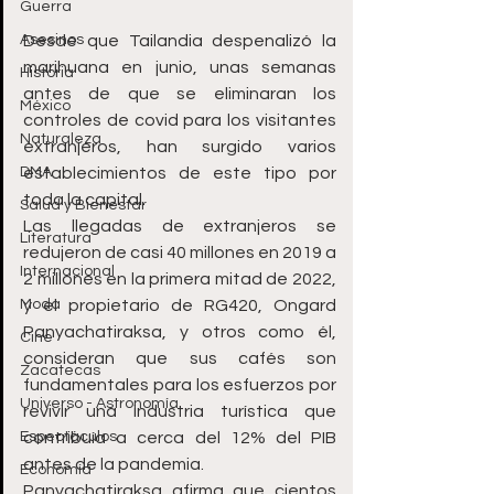
Guerra
Asesinos
Desde que Tailandia despenalizó la 
marihuana en junio, unas semanas 
Historia
antes de que se eliminaran los 
México
controles de covid para los visitantes 
Naturaleza
extranjeros, han surgido varios 
DMA
establecimientos de este tipo por 
toda la capital.
Salud y Bienestar
Las llegadas de extranjeros se 
Literatura
redujeron de casi 40 millones en 2019 a 
Internacional
2 millones en la primera mitad de 2022, 
Moda
y el propietario de RG420, Ongard 
Panyachatiraksa, y otros como él, 
Cine
consideran que sus cafés son 
Zacatecas
fundamentales para los esfuerzos por 
Universo - Astronomía
revivir una industria turística que 
Espectáculos
contribuía a cerca del 12% del PIB 
antes de la pandemia.
Economía
Panyachatiraksa afirma que cientos 