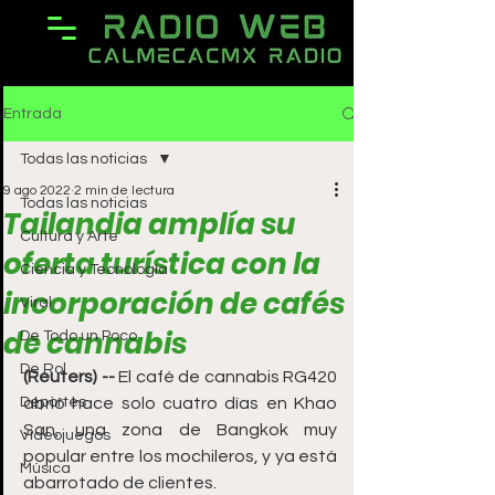
Entrada
Todas las noticias
9 ago 2022
2 min de lectura
Todas las noticias
Tailandia amplía su
Cultura y Arte
oferta turística con la
Ciencia y Tecnología
incorporación de cafés
Viral
de cannabis
De Todo un Poco
De Rol
(Reuters) --
 El café de cannabis RG420 
Deportes
abrió hace solo cuatro días en Khao 
San, una zona de Bangkok muy 
Videojuegos
popular entre los mochileros, y ya está 
Música
abarrotado de clientes.