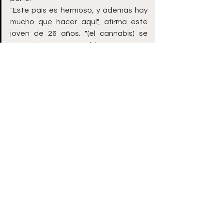
"Este país es hermoso, y además hay 
mucho que hacer aquí", afirma este 
joven de 26 años. "(el cannabis) se 
suma a la escena muy bien".
De Rol
Ver todo
Entradas recientes