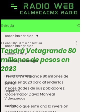
Entrada
Todas las noticias
11 ene 2023
3 min de lectura
Todas las noticias
Tendrá Vetagrande 80
Cultura y Arte
millones de pesos en
Ciencia y Tecnología
2023
Viral
De Todo un Poco
Tendrá Vetagrande 80 millones de 
pesos en 2023 para atender las 
De Rol
necesidades de sus pobladores: 
Deportes
Gobernador David Monreal
Videojuegos
Música
▪️Anunció que este año la inversión 