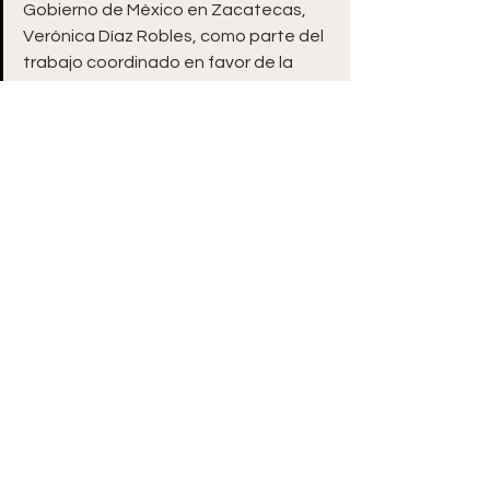
Gobierno de México en Zacatecas, 
Verónica Díaz Robles, como parte del 
trabajo coordinado en favor de la 
población. 
También estuvo el gabinete estatal; 
es decir, los secretarios de Desarrollo 
Social, Educación, Obras Públicas, 
Campo, Economía, Salud, Desarrollo 
Urbano y Vivienda y Agua y Medio 
Ambiente, Carlos Zúñiga Rivera, 
Maribel Villalpando Haro, Guillermo 
Carrillo Pasillas, Jesús Padilla Estrada, 
Rodrigo Castañeda Miranda, Uswaldo 
Pinedo Barrios, José Luis de la Peña 
Alonso y Susana Rodríguez Márquez, 
respectivamente.  
También estuvieron el Director del 