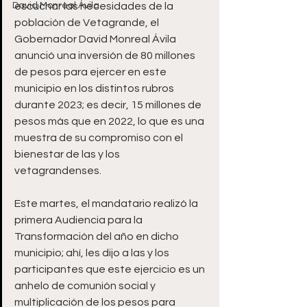
David Monreal Ávila
escuchar las necesidades de la 
población de Vetagrande, el 
Gobernador David Monreal Ávila 
anunció una inversión de 80 millones 
de pesos para ejercer en este 
municipio en los distintos rubros 
durante 2023; es decir, 15 millones de 
pesos más que en 2022, lo que es una 
muestra de su compromiso con el 
bienestar de las y los 
vetagrandenses. 
Este martes, el mandatario realizó la 
primera Audiencia para la 
Transformación del año en dicho 
municipio; ahí, les dijo a las y los 
participantes que este ejercicio es un 
anhelo de comunión social y 
multiplicación de los pesos para 