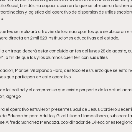
llo Social, brindó una capacitación en la que se ofrecieron las her
 coordinación y logística del operativo de dispersión de útiles escol
o. 
quetes se realizará a través de los macropuntos que se ubicarán en
ra directa en 2 mil 828 instituciones educativas del estado.
e la entrega deberá estar concluida antes del lunes 28 de agosto, cu
4, a fin de que las y los alumnos cuenten con sus útiles. 
cación, Maribel Villalpando Haro, destacó el esfuerzo que se está 
nes que participan en este operativo.
e la lealtad y el compromiso que existe por parte de la actual admi
ón, agregó. 
ra el operativo estuvieron presentes Saúl de Jesús Cordero Becerril,
 de Educación para Adultos; Gizel Liliana Llamas Ibarra, subsecreta
José Alfredo Sánchez Mendoza, coordinador de Direcciones Regiona