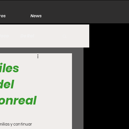
ros
News
Poco
De Rol
México
Naturaleza
iles
del
Zacatecas
onreal
lias y continuar 