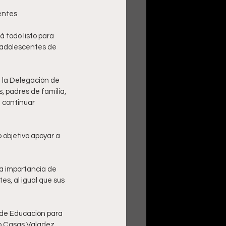
centes
 todo listo para 
 adolescentes de 
e la Delegación de 
 padres de familia, 
 continuar 
 objetivo apoyar a 
a importancia de 
es, al igual que sus 
 de Educación para 
io Casas Valadez, 