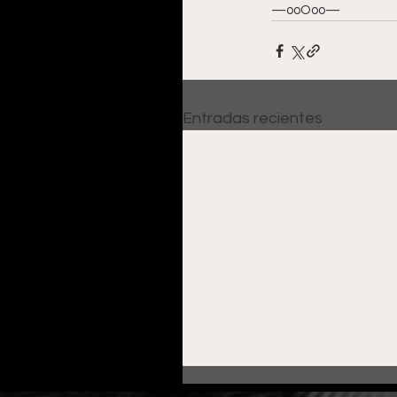
—ooOoo—
Entradas recientes