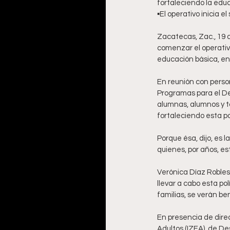
fortaleciendo la educ
▪️El operativo inicia 
Zacatecas, Zac., 19 d
comenzar el operativ
educación básica, en 
En reunión con person
Programas para el De
alumnas, alumnos y t
fortaleciendo esta p
Porque ésa, dijo, es 
quienes, por años, es
Verónica Díaz Robles
llevar a cabo esta pol
familias, se verán be
En presencia de dire
Adultos (IZEA), de De