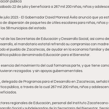
ación pública 
el sábado 22 de julio y beneficiará a 267 mil 200 niñas, niños y adoles
e julio 2023.- El Gobernador David Monreal Ávila anunció que ya está
o de dispersión de paquetes de útiles escolares para niñas, niños y
los 58 municipios del estado.
al de las Secretarías de Educación y Desarrollo Social, así como d
sarrollo, el mandatario estatal refrendó su compromiso con madres,
odo el pueblo de Zacatecas, de ayudar en la economía familiar y de
olítica pública denominada Educación para el Bienestar. 
la esencia del movimiento del cual formamos parte, y que tiene como
tuvieron rezagados  y sin apoyos gubernamentales.     
, delegada de Programas para el Desarrollo en Zacatecas, señaló l
ítica pública, a través de la cual 267 mil 200 niñas, niños y adolescent
neficiados. 
ctores regionales de Educación, personal del Instituto Zacatecano
sarrollo Social y subdelegados de la Secretaría del Bienestar, Serg