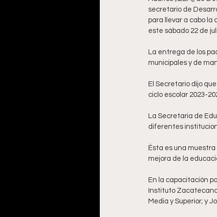
secretario de Desarro
para llevar a cabo la
este sábado 22 de juli
La entrega de los pa
municipales y de mane
El Secretario dijo qu
ciclo escolar 2023-202
La Secretaria de Edu
diferentes institucio
Ésta es una muestra d
mejora de la educaci
En la capacitación pa
Instituto Zacatecano
Media y Superior; y 