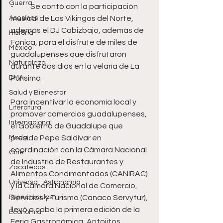
Guerra
-	Se contó con la participación 
Asesinos
musical de Los Vikingos del Norte, 
además el DJ Cabizbajo, además de 
Historia
Fonica, para el disfrute de miles de 
México
guadalupenses que disfrutaron 
Naturaleza
durante dos días en la velaría de La 
DMA
Purísima 
Salud y Bienestar
Para incentivar la economía local y 
Literatura
promover comercios guadalupenses, 
Internacional
el Gobierno de Guadalupe que 
Moda
preside Pepe Saldívar en 
coordinación con la Cámara Nacional 
Cine
de Industria de Restaurantes y 
Zacatecas
Alimentos Condimentados (CANIRAC) 
Universo - Astronomía
y la Cámara Nacional de Comercio, 
Espectáculos
Servicios y Turismo (Canaco Servytur), 
llevó a cabo la primera edición de la 
Economía
Feria Gastronómica, Antojitos 