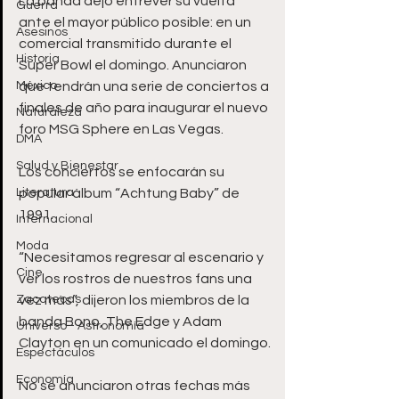
La banda dejó entrever su vuelta 
Guerra
ante el mayor público posible: en un 
Asesinos
comercial transmitido durante el 
Historia
Super Bowl el domingo. Anunciaron 
México
que tendrán una serie de conciertos a 
finales de año para inaugurar el nuevo 
Naturaleza
foro MSG Sphere en Las Vegas.
DMA
Salud y Bienestar
Los conciertos se enfocarán su 
Literatura
popular álbum “Achtung Baby” de 
1991.
Internacional
Moda
“Necesitamos regresar al escenario y 
Cine
ver los rostros de nuestros fans una 
Zacatecas
vez más”, dijeron los miembros de la 
banda Bono, The Edge y Adam 
Universo - Astronomía
Clayton en un comunicado el domingo.
Espectáculos
Economía
No se anunciaron otras fechas más 