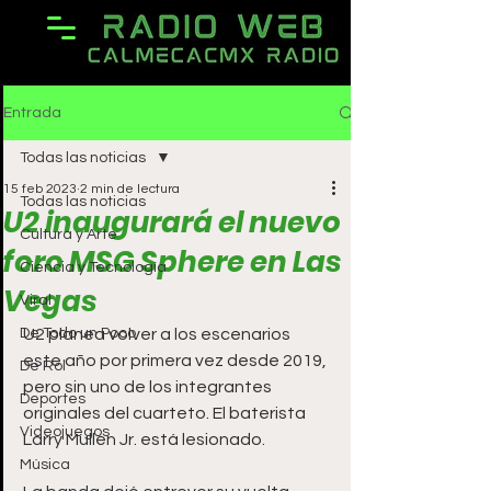
Entrada
Todas las noticias
15 feb 2023
2 min de lectura
Todas las noticias
U2 inaugurará el nuevo
Cultura y Arte
foro MSG Sphere en Las
Ciencia y Tecnología
Vegas
Viral
De Todo un Poco
U2 planea volver a los escenarios 
este año por primera vez desde 2019, 
De Rol
pero sin uno de los integrantes 
Deportes
originales del cuarteto. El baterista 
Videojuegos
Larry Mullen Jr. está lesionado.
Música