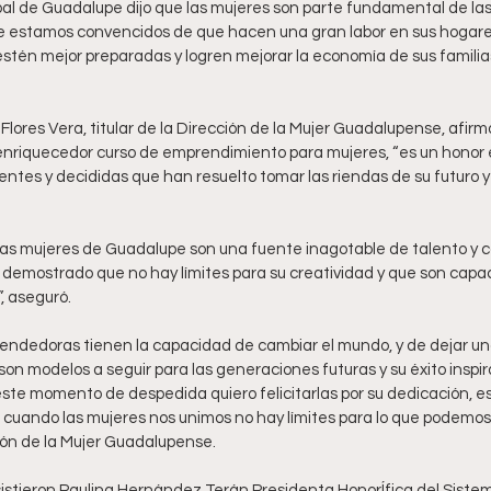
al de Guadalupe dijo que las mujeres son parte fundamental de las f
 estamos convencidos de que hacen una gran labor en sus hogare
tén mejor preparadas y logren mejorar la economía de sus familias”,
 Flores Vera, titular de la Dirección de la Mujer Guadalupense, afi
e enriquecedor curso de emprendimiento para mujeres, “es un honor 
entes y decididas que han resuelto tomar las riendas de su futuro y 
as mujeres de Guadalupe son una fuente inagotable de talento y 
emostrado que no hay límites para su creatividad y que son capac
, aseguró.
dedoras tienen la capacidad de cambiar el mundo, y de dejar una
n modelos a seguir para las generaciones futuras y su éxito inspir
este momento de despedida quiero felicitarlas por su dedicación, e
uando las mujeres nos unimos no hay límites para lo que podemos log
cción de la Mujer Guadalupense.
istieron Paulina Hernández Terán Presidenta HonorÍfica del Siste