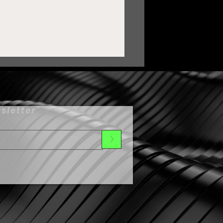
sletter
>
uardia Nacional ha sido
lave para transformar a
uadalupe: Pepe
aldívar•