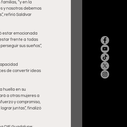
amilias, “y en la 
s y nosotros debemos 
 refirió Saldívar 
rmó estar emocionada 
estar frente a todas 
perseguir sus sueños”, 
capacidad 
es de convertir ideas 
 huella en su 
ará a otras mujeres a 
sfuerzo y compromiso, 
rar juntas”, finalizó 
ma DIF Guadalupe; 