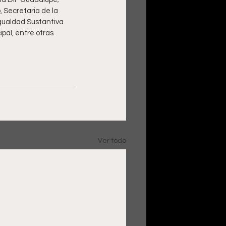
 Secretaria de la 
gualdad Sustantiva 
pal, entre otras 
Ver todo