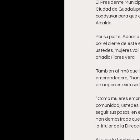
El Presidente Municip
Ciudad de Guadalupe
coadyuvar para que es
Alcalde.
Por su parte, Adriana
por el cierre de est
ustedes, mujeres vali
añadió Flores Vera.
También afirmó que l
emprendedora, “han d
en negocios exitosos”
“Como mujeres empren
comunidad, ustedes so
seguir sus pasos, en 
han demostrado que c
la titular de la Dire
Al evento también as