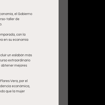
conomía, el Gobierno 
rso-taller de 
o.
emporada, con la 
va en su economía 
ncluir un eslabón más 
urso extraordinario 
a obtener mejores 
lores Vera, por el 
ndencia económica, 
do que la mujer 