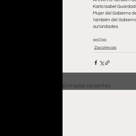
Karla Isabel Guardad
Mujer del Gobierno d
también del Gobierno 
autoridades.
ooOoo
Zacatecas
Entradas recientes