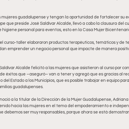
 mujeres guadalupense y tengan la oportunidad de fortalecer su e
e que preside José Saldívar Alcalde, llevó a cabo la clausura del cu
e higiene personal para eventos, esto en la Casa Mujer Bicentenari
el curso-taller elaboraron productos terapéuticos, temáticos y de t
edan emprender un negocio personal que impacte de manera positi
aldívar Alcalde felicitó a las mujeres que asistieron al curso por co
e éxitos que –aseguró– van a tener y agregó que es gracias al rec
o del Estado a los Municipios, que es posible trabajar en equipo par
amilias guadalupenses. 
noció a la titular de la Dirección de la Mujer Guadalupense, Adriana F
enido hacia las mujeres en el tema del empoderamiento e indepe
ue debemos ser muy responsables, porque ahora se está demostran