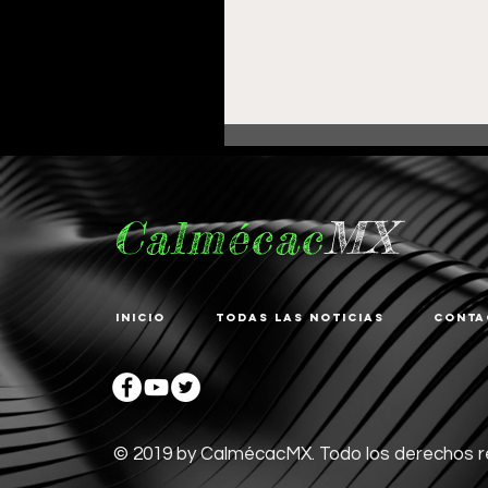
Calmécac
MX
Inicio
Todas las noticias
Conta
Fortalece Gobierno de
Pepe Saldívar la
educación en La
Zacatecana con
© 2019 by CalmécacMX. Todo los derechos 
comodato de Centro d