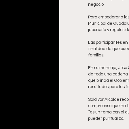
negocio
Para empoderar a las
Municipal de Guadalup
jabonería y regalos d
Las participantes en 
finalidad de que pu
familias.
En su mensaje, José S
de toda una cadena d
que brinda el Gobiern
resultados para las f
Saldívar Alcalde reco
compromiso que ha t
“es un tema con el q
puede”, puntualizó.