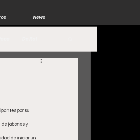
ros
News
Poco
De Rol
México
Naturaleza
Zacatecas