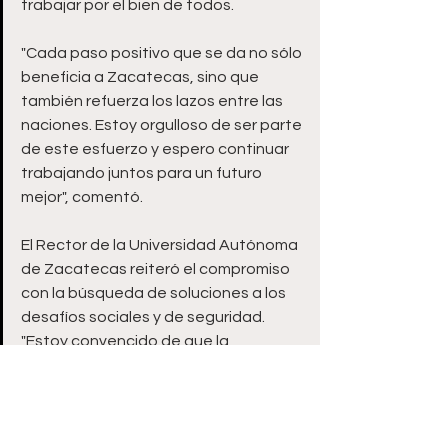
trabajar por el bien de todos.
"Cada paso positivo que se da no sólo 
beneficia a Zacatecas, sino que 
también refuerza los lazos entre las 
naciones. Estoy orgulloso de ser parte 
de este esfuerzo y espero continuar 
trabajando juntos para un futuro 
mejor", comentó.
El Rector de la Universidad Autónoma 
de Zacatecas reiteró el compromiso 
con la búsqueda de soluciones a los 
desafíos sociales y de seguridad. 
"Estoy convencido de que la 
seguridad debe ser abordada desde 
todas las instancias de la sociedad 
civil organizada, y la academia no es 
la excepción", dijo.