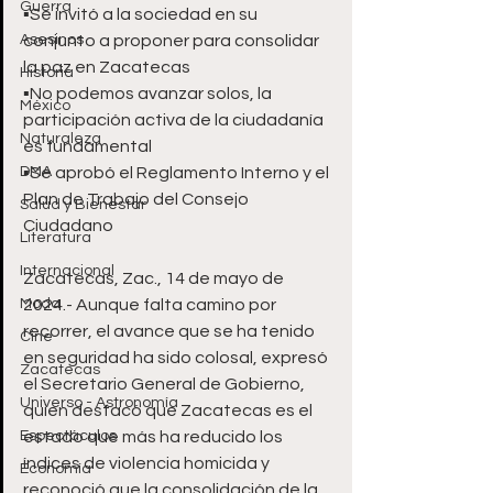
Guerra
▪️Se invitó a la sociedad en su 
Asesinos
conjunto a proponer para consolidar 
la paz en Zacatecas
Historia
▪️No podemos avanzar solos, la 
México
participación activa de la ciudadanía 
Naturaleza
es fundamental
DMA
▪️Se aprobó el Reglamento Interno y el 
Plan de Trabajo del Consejo 
Salud y Bienestar
Ciudadano
Literatura
Internacional
Zacatecas, Zac., 14 de mayo de 
Moda
2024.- Aunque falta camino por 
recorrer, el avance que se ha tenido 
Cine
en seguridad ha sido colosal, expresó 
Zacatecas
el Secretario General de Gobierno, 
Universo - Astronomía
quien destacó que Zacatecas es el 
Espectáculos
estado que más ha reducido los 
índices de violencia homicida y 
Economía
reconoció que la consolidación de la 