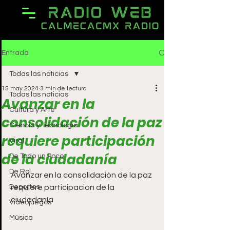
Entrada
Todas las noticias
15 may 2024
3 min de lectura
Todas las noticias
Avanzar en la
Cultura y Arte
consolidación de la paz
Ciencia y Tecnología
requiere participación
Viral
de la ciudadanía
De Todo un Poco
De Rol
Avanzar en la consolidación de la paz 
Deportes
requiere participación de la 
ciudadanía
Videojuegos
Música