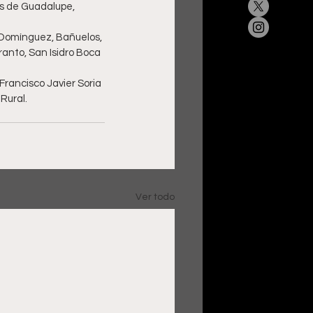
as de Guadalupe, 
Domínguez, Bañuelos, 
anto, San Isidro Boca 
rancisco Javier Soria 
Rural.
Ver todo