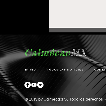
Calmécac
MX
Inicio
Todas las noticias
Conta
Fortalece Gobierno de
Pepe Saldívar la
educación en La
Zacatecana con
© 2019 by CalmécacMX. Todo los derechos 
comodato de Centro d