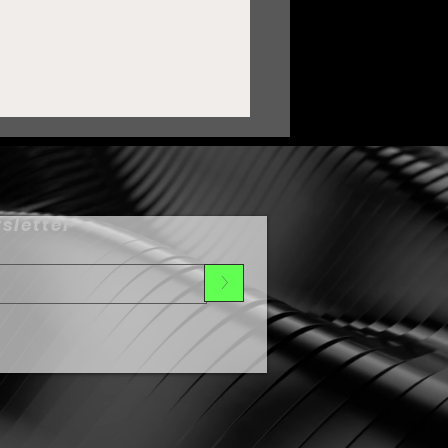
sletter
>
ortalece Zacatecas lazos
on Oaxaca mediante
ermanamiento Cultural
umbo al Festival de Día
e Muertos 2026