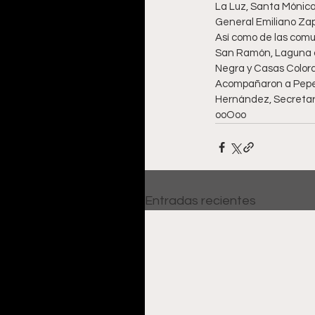
La Luz, Santa Mónica
General Emiliano Zapa
Así como de las com
San Ramón, Laguna de
Negra y Casas Color
Acompañaron a Pepe S
Hernández, Secretario
ooOoo
Entradas recientes