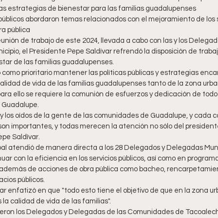
 las estrategias de bienestar para las familias guadalupenses
ra pública
unión de trabajo de este 2024, llevada a cabo con las y los Delegado
cipio, el Presidente Pepe Saldívar refrendó la disposición de trab
star de las familias guadalupenses.
ó como prioritario mantener las políticas públicas y estrategias enc
lidad de vida de las familias guadalupenses tanto de la zona urban
a ello se requiere la comunión de esfuerzos y dedicación de todo e
 Guadalupe.
s y los oídos de la gente de las comunidades de Guadalupe, y cada 
son importantes, y todas merecen la atención no sólo del presidente
pe Saldívar. 
pal atendió de manera directa a los 28 Delegados y Delegadas Munic
ar con la eficiencia en los servicios públicos, así como en programa
 además de acciones de obra pública como bacheo, rencarpetamien
acios públicos.
r enfatizó en que "todo esto tiene el objetivo de que en la zona u
la calidad de vida de las familias".
ieron los Delegados y Delegadas de las Comunidades de Tacoaleche