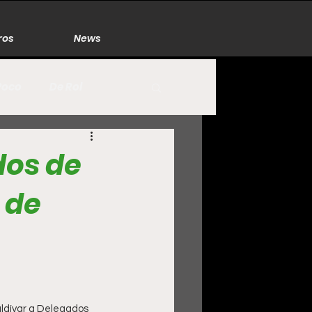
ros
News
Poco
De Rol
México
Naturaleza
dos de
 de
Zacatecas
aldívar a Delegados