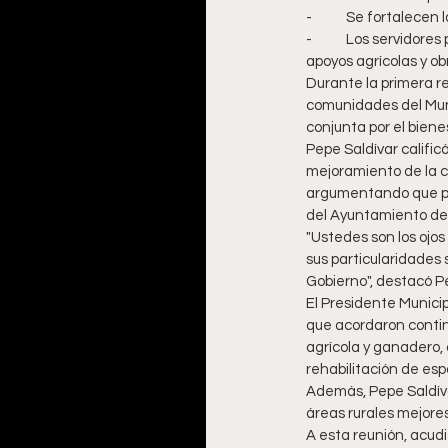
-	Se fortalecen
-	Los servidores públicos abordaron temas relacionados con el mejoramiento de los servicios públicos, 
apoyos agrícolas y ob
Durante la primera re
comunidades del Muni
conjunta por el biene
Pepe Saldívar calific
mejoramiento de la ca
argumentando que par
del Ayuntamiento de
"Ustedes son los ojo
sus particularidades 
Gobierno", destacó Pe
El Presidente Munici
que acordaron continu
agrícola y ganadero,
rehabilitación de esp
Además, Pepe Saldíva
áreas rurales mejores 
A esta reunión, acud