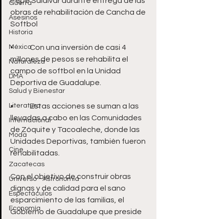
Pepe Saldívar durante entrega de las 
Guerra
obras de rehabilitación de Cancha de 
Asesinos
Softbol 
Historia
México
•	Con una inversión de casi 4 
millones de pesos se rehabilita el 
Naturaleza
campo de softbol en la Unidad 
DMA
Deportiva de Guadalupe.
Salud y Bienestar
Literatura
•	Estas acciones se suman a las 
llevadas a cabo en las Comunidades 
Internacional
de Zóquite y Tacoaleche, donde las 
Moda
Unidades Deportivas, también fueron 
Cine
rehabilitadas.
Zacatecas
Con el objetivo de construir obras 
Universo - Astronomía
dignas y de calidad para el sano 
Espectáculos
esparcimiento de las familias, el 
Economía
Gobierno de Guadalupe que preside 