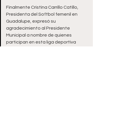
Finalmente Cristina Carrillo Catillo, 
Presidenta del Softbol femenil en 
Guadalupe, expresó su 
agradecimiento al Presidente 
Municipal a nombre de quienes 
participan en esta liga deportiva 
municipal de softbol, deportistas, 
familias y mesa directiva.
Durante el evento de inauguración el 
Presidente Municipal Pepe Saldívar 
estuvo acompañado de Javier Núñez 
Orozco, Director del Instituto de 
Cultura Física y Deporte (INCUFIDEZ); 
Analí Infante Morales, Síndica 
Municipal; Alejandro Zapata 
Castañeda, Secretario Particular; 
Cruz Moreno Zarazúa, Director del 