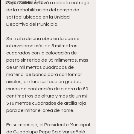
David Monreal Ávila
Pepe Saldívar, llevó a cabo la entrega 
de la rehabilitación del campo de 
softbol ubicado en la Unidad 
Deportiva del Municipio.
Se trata de una obra en la que se 
intervinieron más de 5 mil metros 
cuadrados con la colocación de 
pasto sintético de 35 milímetros, más 
de un mil metros cuadrados de 
material de banco para conformar 
niveles, pintura surface en gradas, 
muros de contención de piedra de 60 
centímetros de altura y más de un mil 
516 metros cuadrados de arcilla roja 
para delimitar el área de home.
En su mensaje, el Presidente Municipal 
de Guadalupe Pepe Saldívar señaló 