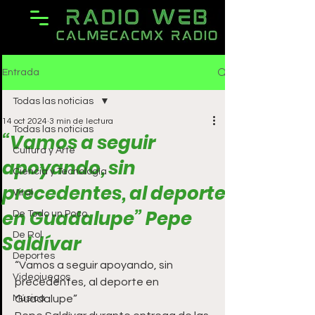
Entrada
Todas las noticias
14 oct 2024
3 min de lectura
Todas las noticias
“Vamos a seguir
Cultura y Arte
apoyando, sin
Ciencia y Tecnología
precedentes, al deporte
Viral
en Guadalupe” Pepe
De Todo un Poco
De Rol
Saldívar
Deportes
“Vamos a seguir apoyando, sin 
Videojuegos
precedentes, al deporte en 
Música
Guadalupe”