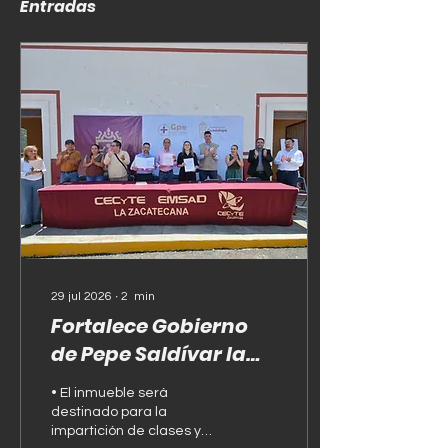
Entradas
29 jul 2026
∙
2
min
Fortalece Gobierno
de Pepe Saldívar la
educación en La
• El inmueble será
Zacatecana con
destinado para la
comodato de Centro
impartición de clases y