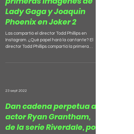
primeras imágenes de
Lady Gaga y Joaquin
Phoenix en Joker 2
Las compartió el director Todd Phillips en
Instagram. ¿Qué papel hará la cantante? El
director Todd Phillips compartió la primera
imagen...
23 sept 2022
Dan cadena perpetua al
actor Ryan Grantham,
de la serie Riverdale, por