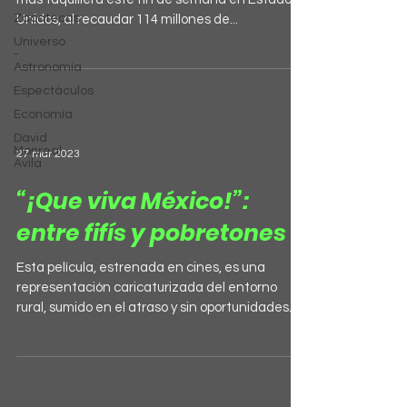
Zacatecas
Unidos, al recaudar 114 millones de...
Universo
-
Astronomía
Espectáculos
Economía
David
Monreal
27 mar 2023
Ávila
“¡Que viva México!”:
entre fifís y pobretones
Esta película, estrenada en cines, es una
representación caricaturizada del entorno
rural, sumido en el atraso y sin oportunidades
de...