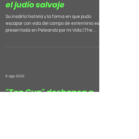
el judío salvaje
Su insólita historia y la forma en que pudo
escapar con vida del campo de exterminio es
presentada en Peleando por mi Vida (The
Survivor,...
8 ago 2022
"Top Gun" desbanca a
"Titanic" y se convierte
en uno de los mejores
éxitos en taquilla
“Top Gun: Maverick” acaba de romper un nuevo