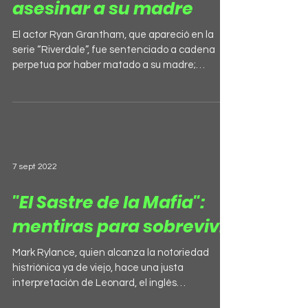
asesinar a su madre
El actor Ryan Grantham, que apareció en la
serie “Riverdale”, fue sentenciado a cadena
perpetua por haber matado a su madre;
también...
7 sept 2022
"El Sastre de la Mafia":
mentiras para sobrevivir
Mark Rylance, quien alcanza la notoriedad
histriónica ya de viejo, hace una justa
interpretación de Leonard, el inglés
confeccionador de...