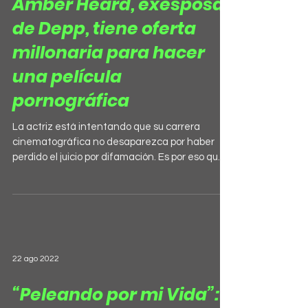
Amber Heard, exesposa
de Depp, tiene oferta
millonaria para hacer
una película
pornográfica
La actriz está intentando que su carrera
cinematográfica no desaparezca por haber
perdido el juicio por difamación. Es por eso que,
tal...
22 ago 2022
“Peleando por mi Vida”: