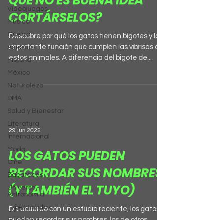
QUÉ NO ES BUENA IDEA
Videojuegos
CORTÁRSELOS?
Música
Guerra
Descubre por qué los gatos tienen bigotes y la
importante función que cumplen las vibrisas en
Asesinos
estos animales. A diferencia del bigote de...
Historia
México
Naturaleza
DMA
Salud y Bienestar
Literatura
29 jun 2022
Internacional
Moda
LOS GATOS PUEDEN
Cine
RECORDAR SUS NOMBRES
Zacatecas
(Y TAMBIÉN EL TUYO)
Universo -
Astronomía
Espectáculos
De acuerdo con un estudio reciente, los gatos
pueden recordar sus nombres, los de otros