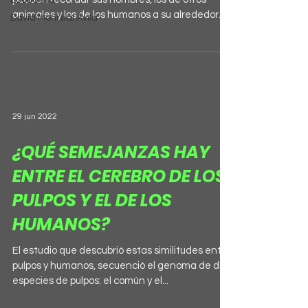
Economía
animales y los de los humanos a su alrededor....
David Monreal Ávila
29 jun 2022
¿QUÉ SEMEJANZAS HAY
ENTRE EL CEREBRO DE LOS
PULPOS Y EL DE LOS
HUMANOS?
El estudio que descubrió estas similitudes entre
pulpos y humanos, secuenció el genoma de dos
especies de pulpos: el común y el...