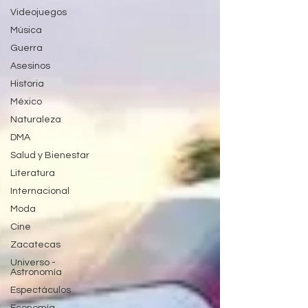
Videojuegos
Música
Guerra
Asesinos
Historia
México
Naturaleza
DMA
Salud y Bienestar
Literatura
Internacional
Moda
Cine
Zacatecas
Universo -
Astronomía
Espectáculos