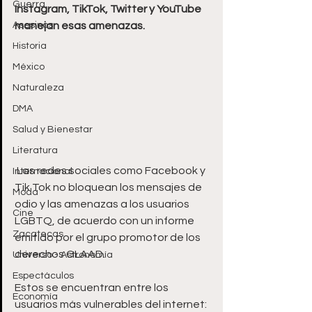
Guerra
Instagram, TikTok, Twitter y YouTube 
Asesinos
manejan esas amenazas.
Historia
México
Naturaleza
DMA
Salud y Bienestar
Literatura
 Las redes sociales como Facebook y 
Internacional
Tik Tok no bloquean los mensajes de 
Moda
odio y las amenazas a los usuarios 
Cine
LGBTQ, de acuerdo con un informe 
Zacatecas
emitido por el grupo promotor de los 
derechos GLAAD.
Universo - Astronomía
Espectáculos
Estos se encuentran entre los 
Economía
usuarios más vulnerables del internet: 