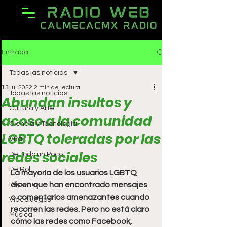
Entrada
Todas las noticias
13 jul 2022
2 min de lectura
Todas las noticias
Abundan insultos y
Cultura y Arte
acoso a la comunidad
Ciencia y Tecnología
LGBTQ toleradas por las
Viral
redes sociales
De Todo un Poco
De Rol
La mayoría de los usuarios LGBTQ 
Deportes
dicen que han encontrado mensajes 
o comentarios amenazantes cuando 
Videojuegos
recorren las redes. Pero no está claro 
Música
cómo las redes como Facebook, 