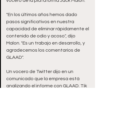
vocero de la plataforma Jack Malon.
"En los últimos años hemos dado 
pasos significativos en nuestra 
capacidad de eliminar rápidamente el 
contenido de odio y acoso", dijo 
Malon. "Es un trabajo en desarrollo, y 
agradecemos los comentarios de 
GLAAD".
Un vocero de Twitter dijo en un 
comunicado que la empresa está 
analizando el informe con GLAAD. Tik 
Tok no se refirió directamente al 
informe, pero dijo que la empresa se 
esfuerza por crear un "ambiente 
inclusivo".
Internacional