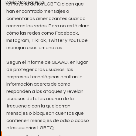
David Monreal Ávila
la mayoría de los LGBTQ dicen que 
han encontrado mensajes o 
comentarios amenazantes cuando 
recorren las redes. Pero no está claro 
cómo las redes como Facebook, 
Instagram, TikTok, Twitter y YouTube 
manejan esas amenazas.
Según el informe de GLAAD, en lugar 
de proteger a los usuarios, las 
empresas tecnológicas ocultan la 
información acerca de cómo 
responden a los ataques y revelan 
escasos detalles acerca de la 
frecuencia con la que borran 
mensajes o bloquean cuentas que 
contienen mensajes de odio o acoso 
a los usuarios LGBTQ.