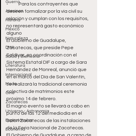
Guerra
-	Para los contrayentes que 
Asesinos
deseen formalizar por la vía civil su 
relación y cumplan con los requisitos, 
Historia
no representará gasto económico 
México
alguno
Naturaleza
El Gobierno de Guadalupe, 
DMA
Zacatecas, que preside Pepe 
Saldívar, en coordinación con el 
Salud y Bienestar
Sistema Estatal DIF a cargo de Sara 
Literatura
Hernández de Monreal, anunció que 
Internacional
en el marco del Día de San Valentín, 
Moda
se realizará la tradicional ceremonia 
colectiva de matrimonios este 
Cine
próximo 14 de febrero.
Zacatecas
El magno evento se llevará a cabo en 
Universo - Astronomía
punto de las 12 del mediodía en el 
Espectáculos
Salón Zacatecas de las instalaciones 
de la Feria Nacional de Zacatecas.
Economía
El Gobierno de Guadalupe, a cargo de 