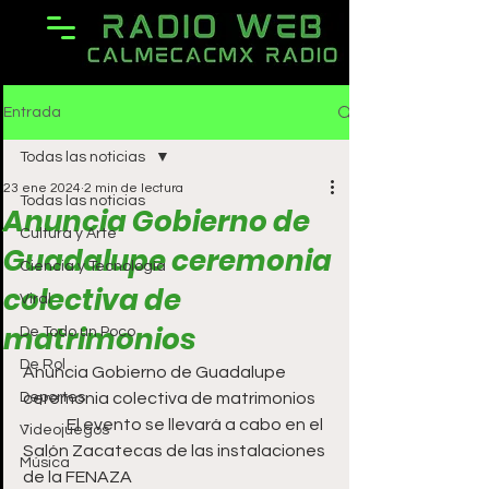
Entrada
Todas las noticias
23 ene 2024
2 min de lectura
Todas las noticias
Anuncia Gobierno de
Cultura y Arte
Guadalupe ceremonia
Ciencia y Tecnología
colectiva de
Viral
matrimonios
De Todo un Poco
De Rol
Anuncia Gobierno de Guadalupe 
Deportes
ceremonia colectiva de matrimonios
-	El evento se llevará a cabo en el 
Videojuegos
Salón Zacatecas de las instalaciones 
Música
de la FENAZA 