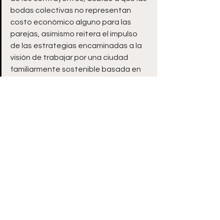
bodas colectivas no representan 
costo económico alguno para las 
parejas, asimismo reitera el impulso 
de las estrategias encaminadas a la 
visión de trabajar por una ciudad 
familiarmente sostenible basada en 
los buenos valores y en el bienestar 
social.
Zacatecas
Ver todo
Entradas recientes