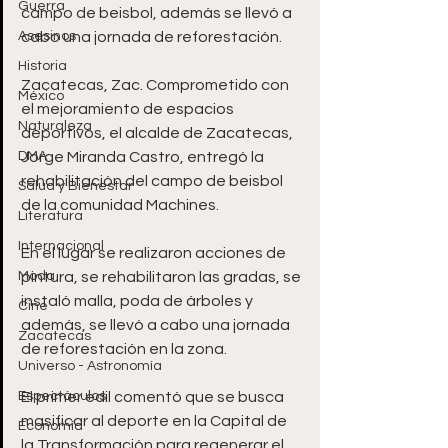
Guerra
campo de beisbol, además se llevó a 
Asesinos
cabo una jornada de reforestación. 
Historia
Zacatecas, Zac. Comprometido con 
México
el mejoramiento de espacios 
Naturaleza
deportivos, el alcalde de Zacatecas, 
DMA
Jorge Miranda Castro, entregó la 
rehabilitación del campo de beisbol 
Salud y Bienestar
de la comunidad Machines.  
Literatura
Internacional
En el lugar se realizaron acciones de 
Moda
pintura, se rehabilitaron las gradas, se 
instaló malla, poda de árboles y 
Cine
además, se llevó a cabo una jornada 
Zacatecas
de reforestación en la zona.  
Universo - Astronomía
Espectáculos
El primer edil comentó que se busca 
masificar al deporte en la Capital de 
Economía
la Transformación para regenerar el 