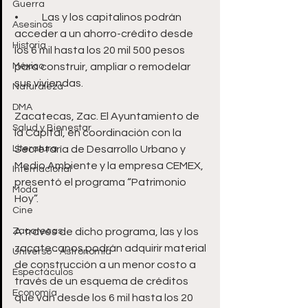
Guerra
•	Las y los capitalinos podrán 
Asesinos
acceder a un ahorro-crédito desde 
Historia
los 6 mil hasta los 20 mil 500 pesos 
México
para construir, ampliar o remodelar 
sus viviendas.
Naturaleza
DMA
Zacatecas, Zac. El Ayuntamiento de 
Salud y Bienestar
la Capital, en coordinación con la 
Literatura
Secretaría de Desarrollo Urbano y 
Medio Ambiente y la empresa CEMEX, 
Internacional
presentó el programa “Patrimonio 
Moda
Hoy”. 
Cine
Zacatecas
A través de dicho programa, las y los 
zacatecanos podrán adquirir material 
Universo - Astronomía
de construcción a un menor costo a 
Espectáculos
través de un esquema de créditos 
Economía
que van desde los 6 mil hasta los 20 