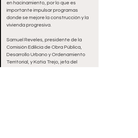
en hacinamiento, por lo que es 
importante impulsar programas 
donde se mejore la construcción y la 
vivienda progresiva.
Samuel Reveles, presidente de la 
Comisión Edilicia de Obra Pública, 
Desarrollo Urbano y Ordenamiento 
Territorial, y Katia Trejo, jefa del 
Departamento de Ecología y Medio 
Ambiente, acudieron a la 
presentación del programa y brindar 
asesoramiento a la ciudadanía.
Ver todo
Entradas recientes