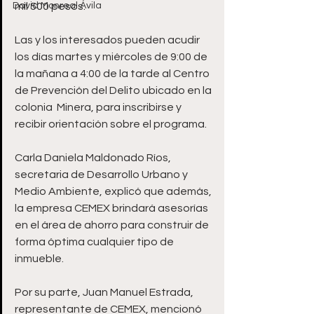
David Monreal Ávila
mil 500 pesos.
Las y los interesados pueden acudir 
los días martes y miércoles de 9:00 de 
la mañana a 4:00 de la tarde al Centro 
de Prevención del Delito ubicado en la 
colonia  Minera, para inscribirse y 
recibir orientación sobre el programa. 
Carla Daniela Maldonado Ríos, 
secretaria de Desarrollo Urbano y 
Medio Ambiente, explicó que además, 
la empresa CEMEX brindará asesorías 
en el área de ahorro para construir de 
forma óptima cualquier tipo de 
inmueble. 
Por su parte, Juan Manuel Estrada, 
representante de CEMEX, mencionó 