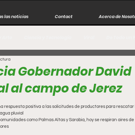
s las noticias
Contact
Acerca de Nosot
y Arte
Ciencia y Tecnología
Viral
De Todo un 
ectura
s
Música
Guerra
Asesinos
Historia
cia Gobernador David
l al campo de Jerez
r
Literatura
Internacional
Moda
Cine
a respuesta positiva a las solicitudes de productores para rescatar l
Espectáculos
Economía
David Monreal Ávila
gua pluvial 
comunidades como Palmas Altas y Sarabia, hoy se respiran aires de 
ores 