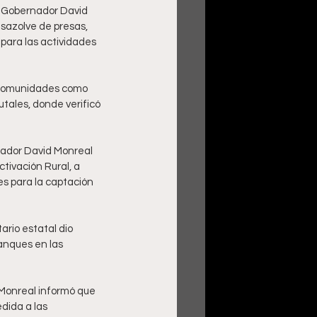
el Gobernador David 
esazolve de presas, 
para las actividades 
a comunidades como 
tales, donde verificó 
nador David Monreal 
tivación Rural, a 
es para la captación 
ario estatal dio 
anques en las 
 Monreal informó que 
dida a las 