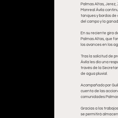
Palmas Altas, Jerez, 
Monreal Ávila continu
tanques y bordos de a
del campo y la ganad
En su reciente gira 
Palmas Altas, que fo
los avances en los agu
Tras la solicitud de 
Ávila les dio una res
través de la Secretar
de agua pluvial. 
Acompañado por Guille
cuenta de las accione
comunidades Palmas A
Gracias a los trabajo
se permitirá almacen