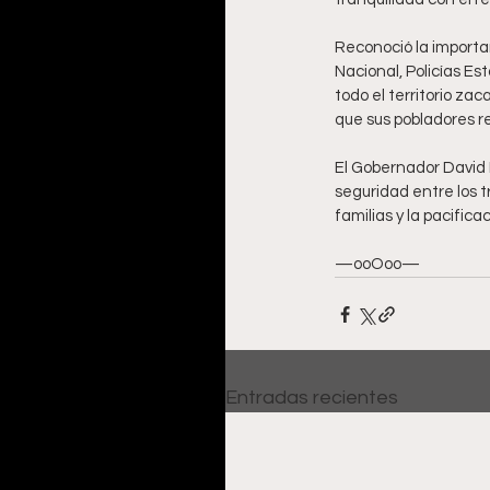
Reconoció la importan
Nacional, Policías Est
todo el territorio za
que sus pobladores r
El Gobernador David M
seguridad entre los tr
familias y la pacific
—ooOoo—
Entradas recientes