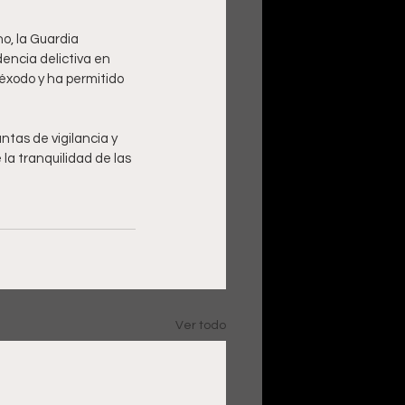
o, la Guardia 
dencia delictiva en 
 éxodo y ha permitido 
ntas de vigilancia y 
 la tranquilidad de las 
Ver todo