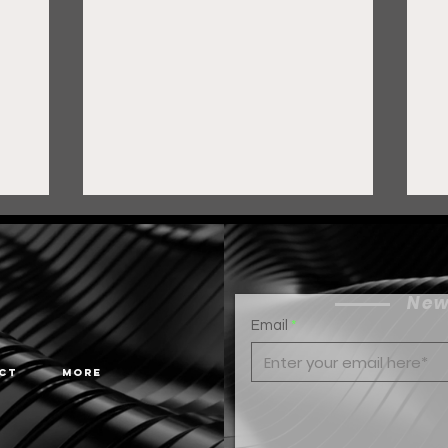
New
Email
ct
More
Gobierno de Pepe Saldívar
F
y grupo FEMSA generan
c