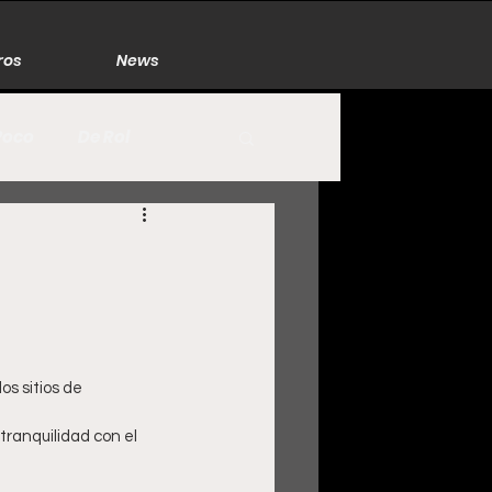
ros
News
Poco
De Rol
México
Naturaleza
Zacatecas
os sitios de 
tranquilidad con el 