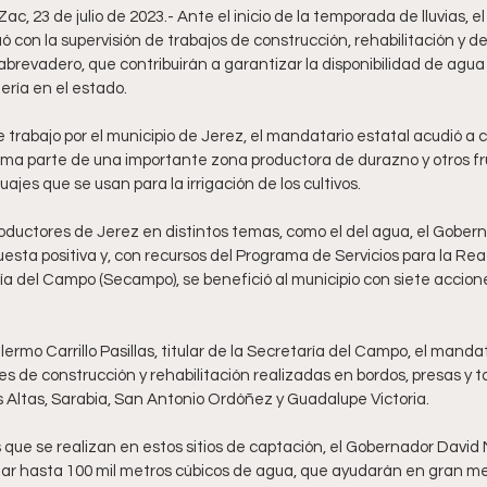
Zac, 23 de julio de 2023.- Ante el inicio de la temporada de lluvias, 
ó con la supervisión de trabajos de construcción, rehabilitación y d
brevadero, que contribuirán a garantizar la disponibilidad de agua 
ería en el estado.
de trabajo por el municipio de Jerez, el mandatario estatal acudió 
rma parte de una importante zona productora de durazno y otros fru
ajes que se usan para la irrigación de los cultivos.
productores de Jerez en distintos temas, como el del agua, el Gober
puesta positiva y, con recursos del Programa de Servicios para la Reac
ía del Campo (Secampo), se benefició al municipio con siete accion
rmo Carrillo Pasillas, titular de la Secretaría del Campo, el mandat
s de construcción y rehabilitación realizadas en bordos, presas y t
ltas, Sarabia, San Antonio Ordóñez y Guadalupe Victoria.
s que se realizan en estos sitios de captación, el Gobernador David
ar hasta 100 mil metros cúbicos de agua, que ayudarán en gran me