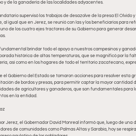
o y de la ganadería de las localidades adyacentes. 
ndatario supervisó los trabajos de desazolve de la presa El Olvido y 
e, al igual que en Jerez, se reunió con las y los beneficiarios para r
uno de los cuatro ejes tractores de su Gobierno para generar desarro
as. 
fundamental brindar todo el apoyo a nuestros campesinos y ganad
orada histórica de altas temperaturas, que se magnificó por la falta
ía, así como en los hogares de todo el territorio zacatecano, expr
de el Gobierno del Estado se tomaron acciones para resolver esta gr
itación de bordos y presas, para permitir captar la mayor cantidad de
vidades de agricultores y ganaderos, que son fundamentales para l
tos en la entidad. 
paz
 por Jerez, el Gobernador David Monreal informó que, luego de una dif
bladores de comunidades como Palmas Altas y Sarabia, hoy se respira
egreso paulatino de los pobladores.