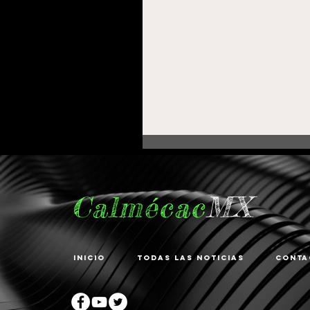
Calmécac
MX
Inicio
Todas las noticias
Conta
Fortalece Gobierno de
Pepe Saldívar la