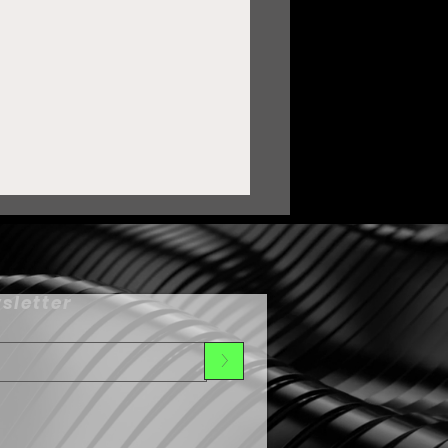
sletter
>
ortalece Zacatecas lazos
on Oaxaca mediante