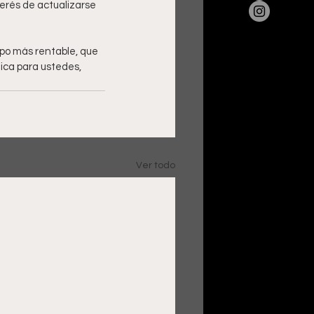
erés de actualizarse 
po más rentable, que 
ica para ustedes, 
Ver todo