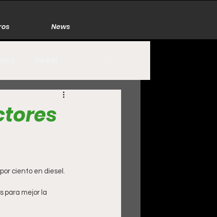
ros
News
Poco
De Rol
México
Naturaleza
ctores
Zacatecas
por ciento en diesel.