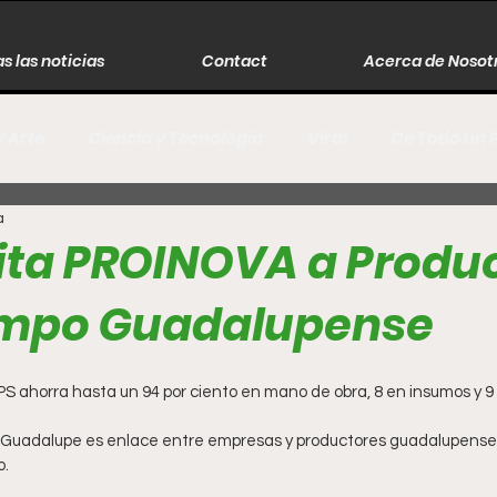
s las noticias
Contact
Acerca de Nosot
y Arte
Ciencia y Tecnología
Viral
De Todo un 
a
s
Música
Guerra
Asesinos
Historia
ta PROINOVA a Produ
ampo Guadalupense
r
Literatura
Internacional
Moda
Cine
GPS ahorra hasta un 94 por ciento en mano de obra, 8 en insumos y 9 
Espectáculos
Economía
David Monreal Ávila
o.