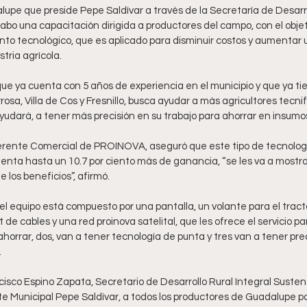
upe que preside Pepe Saldívar a través de la Secretaría de Desarrol
cabo una capacitación dirigida a productores del campo, con el obje
nto tecnológico, que es aplicado para disminuir costos y aumentar u
tria agrícola.
ue ya cuenta con 5 años de experiencia en el municipio y que ya ti
sa, Villa de Cos y Fresnillo, busca ayudar a más agricultores tecn
yudará, a tener más precisión en su trabajo para ahorrar en insumo
erente Comercial de PROINOVA, aseguró que este tipo de tecnolog
enta hasta un 10.7 por ciento más de ganancia, “se les va a mostra
 los beneficios”, afirmó.
 el equipo está compuesto por una pantalla, un volante para el tracto
t de cables y una red proinova satelital, que les ofrece el servicio 
 ahorrar, dos, van a tener tecnología de punta y tres van a tener pre
.
isco Espino Zapata, Secretario de Desarrollo Rural Integral Susten
 Municipal Pepe Saldívar, a todos los productores de Guadalupe por 