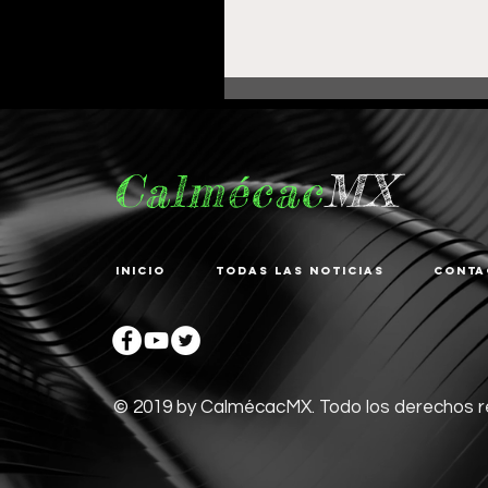
Calmécac
MX
Inicio
Todas las noticias
Conta
Fortalece Gobierno de
Pepe Saldívar la
educación en La
Zacatecana con
© 2019 by CalmécacMX. Todo los derechos 
comodato de Centro d
Bienestar