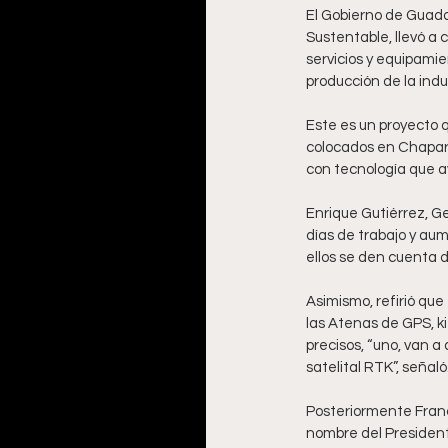
El Gobierno de Guadal
Sustentable, llevó a 
servicios y equipamie
producción de la indus
Este es un proyecto q
colocados en Chaparro
con tecnología que a
Enrique Gutiérrez, G
días de trabajo y aum
ellos se den cuenta de
Asimismo, refirió que
las Atenas de GPS, ki
precisos, “uno, van a
satelital RTK”, señaló
Posteriormente Franc
nombre del Presidente