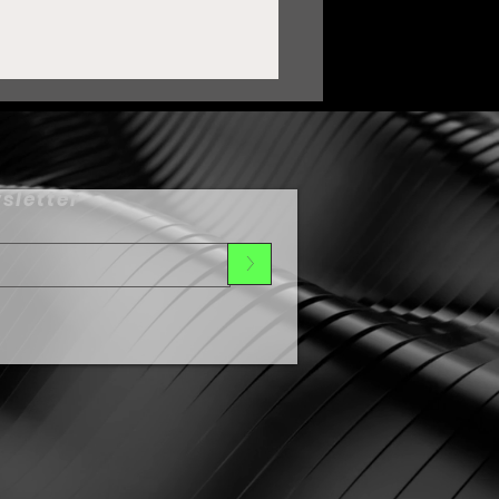
sletter
>
ortalece Zacatecas lazos
on Oaxaca mediante
ermanamiento Cultural
umbo al Festival de Día
e Muertos 2026