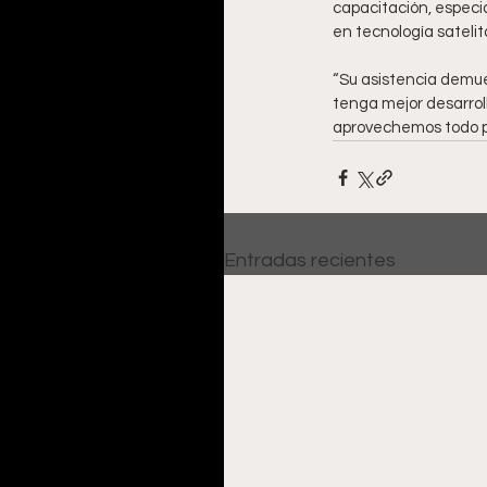
capacitación, especia
en tecnología satelita
“Su asistencia demue
tenga mejor desarroll
aprovechemos todo pa
Entradas recientes