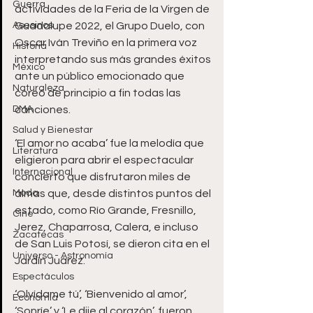
Guerra
actividades de la Feria de la Virgen de 
Asesinos
Guadalupe 2022, el Grupo Duelo, con 
Oscar Iván Treviño en la primera voz 
Historia
interpretando sus más grandes éxitos 
México
ante un público emocionado que 
Naturaleza
coreó de principio a fin todas las 
DMA
canciones.
Salud y Bienestar
‘El amor no acaba’ fue la melodía que 
Literatura
eligieron para abrir el espectacular 
Internacional
concierto que disfrutaron miles de 
Moda
almas que, desde distintos puntos del 
estado, como Río Grande, Fresnillo, 
Cine
Jerez, Chaparrosa, Calera, e incluso 
Zacatecas
de San Luis Potosí, se dieron cita en el 
Universo - Astronomía
Jardín Juárez.
Espectáculos
‘Olvídame tú’, ‘Bienvenido al amor’, 
Economía
‘Sonríe’ y ‘Le dije al corazón’, fueron 