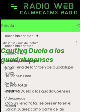
Entrada
Todas las noticias
6 dic 2022
2 min de lectura
Todas las noticias
Cautiva Duelo a los
Cultura y Arte
guadalupenses
Ciencia y Tecnología
En la Feria de la Virgen de Guadalupe 
Viral
2022
De Todo un Poco
De Rol
 ¡Lleno total! 
Deportes
Cautiva Duelo a los guadalupenses
Videojuegos
Con un lleno total, se presentó en el 
Música
Jardín Juárez como parte de las 