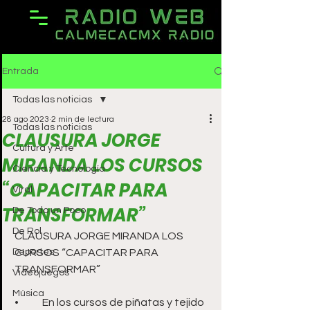
Entrada
Todas las noticias
28 ago 2023
2 min de lectura
Todas las noticias
CLAUSURA JORGE
Cultura y Arte
MIRANDA LOS CURSOS
Ciencia y Tecnología
“CAPACITAR PARA
Viral
TRANSFORMAR”
De Todo un Poco
De Rol
CLAUSURA JORGE MIRANDA LOS 
Deportes
CURSOS “CAPACITAR PARA 
TRANSFORMAR”
Videojuegos
Música
•	En los cursos de piñatas y tejido 