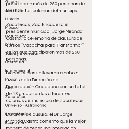
Guerra
participaron más de 250 personas de 
Asesinos
las distintas colonias del municipio.
Historia
Zacatecas, Zac. Encabeza el 
México
presidente municipal, Jorge Miranda 
Naturaleza
Castro, la ceremonia de clausura de 
DMA
cursos “Capacitar para Transformar” 
en los que participaron más de 250 
Salud y Bienestar
personas.
Literatura
Internacional
Dichos cursos se llevaron a cabo a 
Moda
través de la Dirección de 
Participación Ciudadana con un total 
Cine
de 13 grupos en las diferentes 
Zacatecas
colonias del municipio de Zacatecas. 
Universo - Astronomía
Espectáculos
Durante la clausura, el Dr. Jorge 
Miranda Castro comentó que la mejor 
Economía
manera de tener una integración 