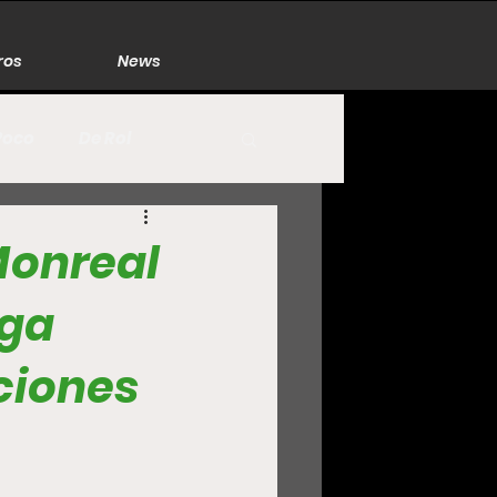
ros
News
Poco
De Rol
México
Naturaleza
Monreal
ega
Zacatecas
ciones