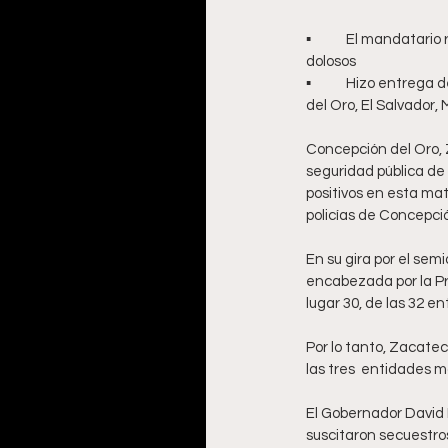
▪	El mandatario resaltó que Zacatecas  es ya el tercer estado con menos incidencia de homicidios 
dolosos 
▪	Hizo entrega de patrullas, chalecos antibalas, cascos balísticos y municiones a policías de Concepción 
del Oro, El Salvador,
Concepción del Oro, Z
seguridad pública de 
positivos en esta mat
policías de Concepci
En su gira por el sem
encabezada por la Pr
lugar 30, de las 32 en
Por lo tanto, Zacatec
las tres  entidades 
El Gobernador David 
suscitaron secuestros