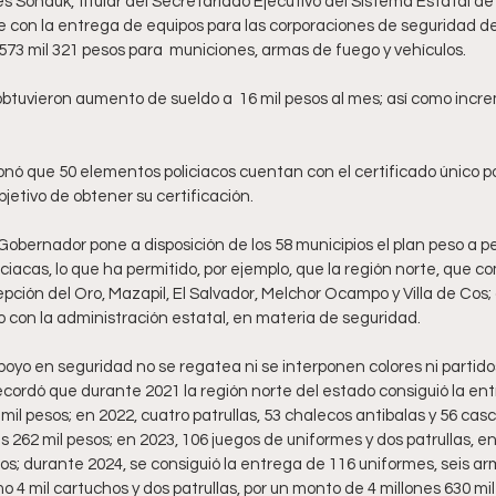
 Sonduk, titular del Secretariado Ejecutivo del Sistema Estatal de
e con la entrega de equipos para las corporaciones de seguridad de
 573 mil 321 pesos para  municiones, armas de fuego y vehículos. 
obtuvieron aumento de sueldo a  16 mil pesos al mes; así como incre
ó que 50 elementos policiacos cuentan con el certificado único poli
etivo de obtener su certificación.      
Gobernador pone a disposición de los 58 municipios el plan peso a pe
iciacas, lo que ha permitido, por ejemplo, que la región norte, que c
ción del Oro, Mazapil, El Salvador, Melchor Ocampo y Villa de Cos;
nto con la administración estatal, en materia de seguridad. 
poyo en seguridad no se regatea ni se interponen colores ni partidos p
ecordó que durante 2021 la región norte del estado consiguió la en
il pesos; en 2022, cuatro patrullas, 53 chalecos antibalas y 56 casco
s 262 mil pesos; en 2023, 106 juegos de uniformes y dos patrullas, en 
sos; durante 2024, se consiguió la entrega de 116 uniformes, seis arm
o 4 mil cartuchos y dos patrullas, por un monto de 4 millones 630 mil