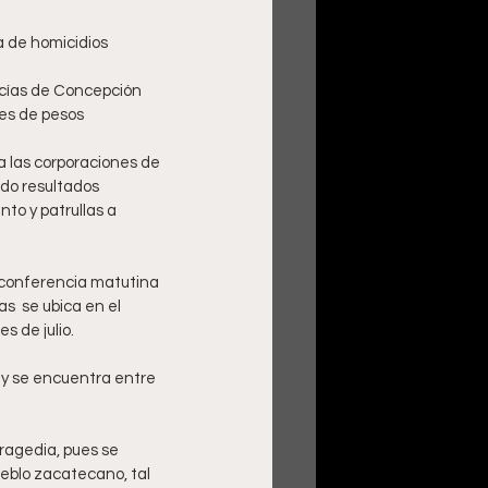
es de pesos   
a las corporaciones de 
ndo resultados 
to y patrullas a 
a conferencia matutina 
  se ubica en el 
 de julio.  
 y se encuentra entre 
ragedia, pues se 
ueblo zacatecano, tal 