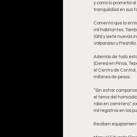
y como lo prometió al 
tranquilidad en sus fa
Comentó que la entida
mil habitantes. Tamb
(GN) y siete nuevas 
Valparaíso y Fresnillo.
Además de todo esto
(Deres) en Pinos, Tep
el Centro de Control
millones de pesos.     
“Sin echar campanas 
el tema del homicidio
robo en carretera”, 
mil registros en los 
Reciben equipamiento 