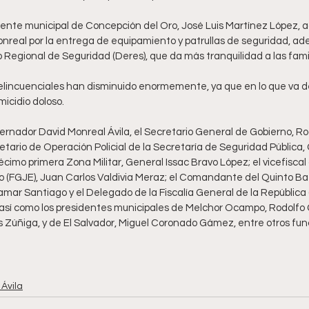
idente municipal de Concepción del Oro, José Luis Martínez López, a
real por la entrega de equipamiento y patrullas de seguridad, ade
egional de Seguridad (Deres), que da más tranquilidad a las famili
 delincuenciales han disminuido enormemente, ya que en lo que va de
cidio doloso.       
nador David Monreal Ávila, el Secretario General de Gobierno, Ro
tario de Operación Policial de la Secretaría de Seguridad Pública, G
mo primera Zona Militar, General Issac Bravo López; el vicefiscal d
o (FGJE), Juan Carlos Valdivia Meraz; el Comandante del Quinto Bat
mar Santiago y el Delegado de la Fiscalía General de la República 
, así como los presidentes municipales de Melchor Ocampo, Rodolfo 
 Zúñiga, y de El Salvador, Miguel Coronado Gámez, entre otros func
Ávila