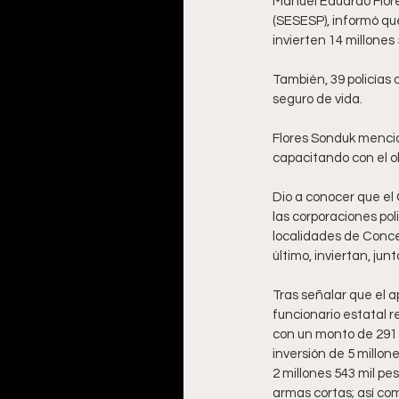
Manuel Eduardo Flores
(SESESP), informó qu
invierten 14 millones
También, 39 policías 
seguro de vida. 
Flores Sonduk mencion
capacitando con el obj
Dio a conocer que el 
las corporaciones pol
localidades de Concep
último, inviertan, ju
Tras señalar que el a
funcionario estatal r
con un monto de 291 m
inversión de 5 millone
2 millones 543 mil pe
armas cortas; así com