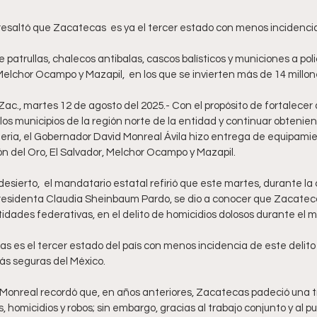
 Melchor Ocampo y Mazapil,  en los que se invierten más de 14 millon
ac., martes 12 de agosto del 2025.- Con el propósito de fortalecer 
los municipios de la región norte de la entidad y continuar obtenie
eria, el Gobernador David Monreal Ávila hizo entrega de equipamien
ón del Oro, El Salvador, Melchor Ocampo y Mazapil.
idesierto,  el mandatario estatal refirió que este martes, durante l
esidenta Claudia Sheinbaum Pardo, se dio a conocer que Zacatecas
tidades federativas, en el delito de homicidios dolosos durante el mes
as es el tercer estado del país con menos incidencia de este delito
más seguras del México.
Monreal recordó que, en años anteriores, Zacatecas padeció una t
, homicidios y robos; sin embargo, gracias al trabajo conjunto y al p