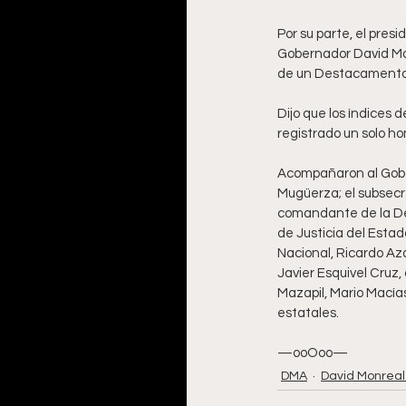
Por su parte, el pres
Gobernador David Mon
de un Destacamento R
Dijo que los índices
registrado un solo homi
Acompañaron al Gober
Mugüerza; el subsecre
comandante de la Déci
de Justicia del Estad
Nacional, Ricardo Aza
Javier Esquivel Cruz
Mazapil, Mario Macías
estatales. 
—ooOoo—
DMA
David Monreal 