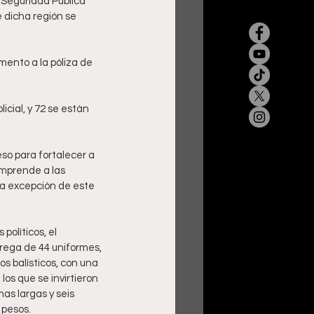
 Seguridad Pública 
 dicha región se 
mento a la póliza de 
cial, y 72 se están 
so para fortalecer a 
omprende a las 
 a excepción de este 
olíticos, el 
trega de 44 uniformes, 
s balísticos, con una 
los que se invirtieron 
as largas y seis 
 pesos.