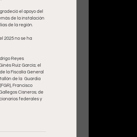
gradeció el apoyo del 
más de la instalación 
as de la región.
l 2025 no se ha 
drigo Reyes 
inés Ruiz García; el 
e la Fiscalía General 
allón de la  Guardia 
(FGR), Francisco 
Gallegos Cisneros; de 
ionarios federales y 