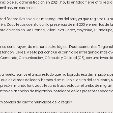
inicio de su administración en 2021, hoy la entidad tiene otra realid
milias y en sus calles.
d federativa es de las más seguras del país, ya que registra 0.3 h
ién, Zacatecas cuenta con la presencia de mil 200 elementos de la
instalaciones en Río Grande, Villanueva, Jerez, Moyahua, Guadalupe
, se construyen, de manera estratégica, Destacamentos Regional
etongo y  Jerez, y está por concluir el centro de inteligencia más a
, Comando, Comunicación, Cómputo y Calidad (C5), con una inversión
al vuelo,  somos el único estado que ha logrado esa disminución, p
 que es el más delicado; hemos disminuido el delito del secuestro,
expresó el mandatario zacatecano tras destacar el arribo de migrant
puntos de atención de migración instalados en las presentes vacaci
policías de cuatro municipios de la región 