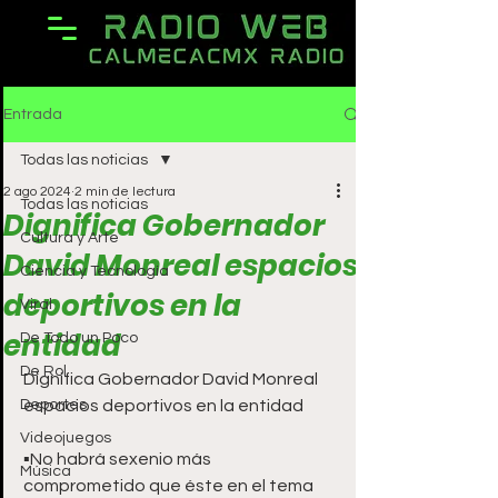
Entrada
Todas las noticias
2 ago 2024
2 min de lectura
Todas las noticias
Dignifica Gobernador
Cultura y Arte
David Monreal espacios
Ciencia y Tecnología
deportivos en la
Viral
entidad
De Todo un Poco
De Rol
Dignifica Gobernador David Monreal 
Deportes
espacios deportivos en la entidad
Videojuegos
▪️No habrá sexenio más 
Música
comprometido que éste en el tema 