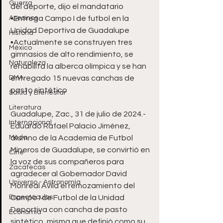
Guerra
del deporte, dijo el mandatario 
Asesinos
▪️Entrega Campo I de futbol en la 
Unidad Deportiva de Guadalupe
Historia
▪️Actualmente se construyen tres 
México
gimnasios de alto rendimiento, se 
Naturaleza
rehabilita la alberca olímpica y se han 
DMA
entregado 15 nuevas canchas de 
pasto sintético
Salud y Bienestar
Literatura
Guadalupe, Zac., 31 de julio de 2024.- 
Internacional
Eduardo Rafael Palacio Jiménez, 
Moda
alumno de la Academia de Futbol 
Mineros de Guadalupe, se convirtió en 
Cine
la voz de sus compañeros para 
Zacatecas
agradecer al Gobernador David 
Universo - Astronomía
Monreal Ávila el remozamiento del 
Espectáculos
Campo I de Futbol de la Unidad 
Deportiva con cancha de pasto 
Economía
sintético, misma que definió como su 