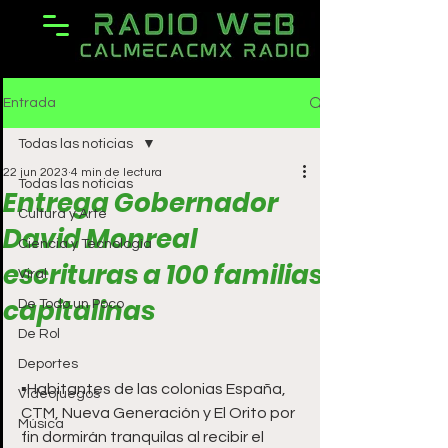
Entrada
Todas las noticias
22 jun 2023
4 min de lectura
Todas las noticias
Entrega Gobernador
Cultura y Arte
David Monreal
Ciencia y Tecnología
escrituras a 100 familias
Viral
capitalinas
De Todo un Poco
De Rol
Deportes
▪️Habitantes de las colonias España, 
Videojuegos
CTM, Nueva Generación y El Orito por 
Música
fin dormirán tranquilas al recibir el 