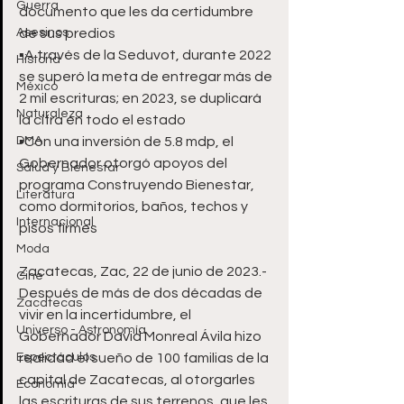
Guerra
documento que les da certidumbre 
Asesinos
de sus predios
▪️A través de la Seduvot, durante 2022 
Historia
se superó la meta de entregar más de 
México
2 mil escrituras; en 2023, se duplicará 
Naturaleza
la cifra en todo el estado
DMA
▪️Con una inversión de 5.8 mdp, el 
Gobernador otorgó apoyos del 
Salud y Bienestar
programa Construyendo Bienestar, 
Literatura
como dormitorios, baños, techos y 
Internacional
pisos firmes
Moda
Zacatecas, Zac, 22 de junio de 2023.- 
Cine
Después de más de dos décadas de 
Zacatecas
vivir en la incertidumbre, el 
Universo - Astronomía
Gobernador David Monreal Ávila hizo 
Espectáculos
realidad el sueño de 100 familias de la 
capital de Zacatecas, al otorgarles 
Economía
las escrituras de sus terrenos, que les 