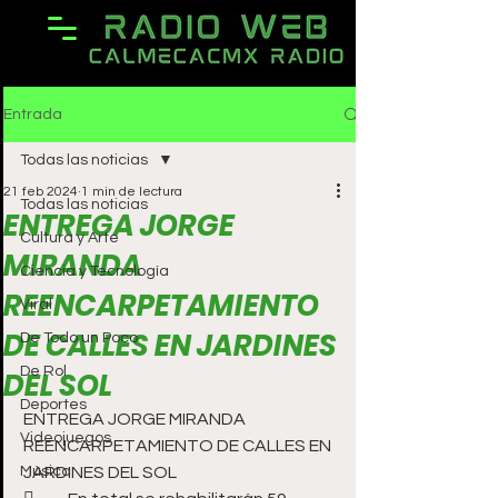
Entrada
Todas las noticias
21 feb 2024
1 min de lectura
Todas las noticias
ENTREGA JORGE
Cultura y Arte
MIRANDA
Ciencia y Tecnología
REENCARPETAMIENTO
Viral
DE CALLES EN JARDINES
De Todo un Poco
De Rol
DEL SOL
Deportes
ENTREGA JORGE MIRANDA 
Videojuegos
REENCARPETAMIENTO DE CALLES EN 
Música
JARDINES DEL SOL