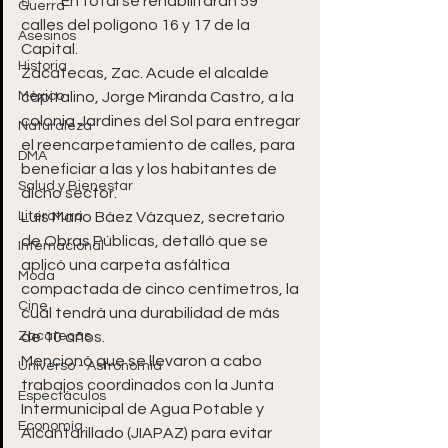
	En total se rehabilitarán 59 
Guerra
calles del polígono 16 y 17 de la 
Asesinos
Capital.
Historia
Zacatecas, Zac. Acude el alcalde 
México
capitalino, Jorge Miranda Castro, a la 
colonia Jardines del Sol para entregar 
Naturaleza
el reencarpetamiento de calles, para 
DMA
beneficiar a las y los habitantes de 
Salud y Bienestar
dicho sector. 
Literatura
Luis Mario Báez Vázquez, secretario 
de Obras Públicas, detalló que se 
Internacional
aplicó una carpeta asfáltica 
Moda
compactada de cinco centímetros, la 
Cine
cual tendrá una durabilidad de más 
Zacatecas
de 10 años. 
Mencionó que se llevaron a cabo 
Universo - Astronomía
trabajos coordinados con la Junta 
Espectáculos
Intermunicipal de Agua Potable y 
Economía
Alcantarillado (JIAPAZ) para evitar 