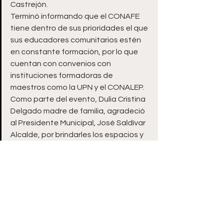
Castrejón.
Terminó informando que el CONAFE 
tiene dentro de sus prioridades el que 
sus educadores comunitarios estén 
en constante formación, por lo que 
cuentan con convenios con 
instituciones formadoras de 
maestros como la UPN y el CONALEP.
Como parte del evento, Dulia Cristina 
Delgado madre de familia, agradeció 
al Presidente Municipal, José Saldívar 
Alcalde, por brindarles los espacios y 
aulas para que sus hijos reciban la 
atención educativa que brinda el 
CONAFE.
ooOoo
Zacatecas