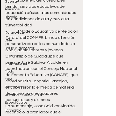
-	El objetivo del CONAFE es 
Guerra
brindar servicios educativos de 
Asesinos
educación básica a las comunidades 
Historia
en condiciones de alta y muy alta 
México
vulnerabilidad
-	El Modelo Educativo de ‘Relación 
Naturaleza
Tutora’ del CONAFE, brinda atención 
DMA
personalizada en las comunidades a 
Salud y Bienestar
niños, adolescentes y jóvenes
Literatura
El Municipio de Guadalupe que 
preside José Saldívar Alcalde, en 
Internacional
coordinación con el Consejo Nacional 
Moda
de Fomento Educativo (CONAFE), que 
Cine
coordina Rito Longoria Castejón, 
Zacatecas
encabezaron la entrega de material 
de apoyo para educadores 
Universo - Astronomía
comunitarios y alumnos.
Espectáculos
En su mensaje, José Saldívar Alcalde, 
Economía
reconoció la gran labor que el 