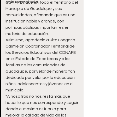
David Monreal Ávila
CONAFE hace en todo el territorio del 
Municipio de Guadalupe y sus 
comunidades, afirmando que es una 
institución noble y grande, con 
políticas públicas importantes en 
materia de educación.
Asimismo, agradeció a Rito Longoria 
Castrejón Coordinador Territorial de 
los Servicios Educativos del CONAFE 
en el Estado de Zacatecas y a las 
familias de las comunidades de 
Guadalupe, por velar de manera tan 
dedicada por velar por la educación 
niños, adolescentes y jóvenes en el 
municipio.
“A nosotros no nos resta más que 
hacer lo que nos corresponde y seguir 
dando el máximo esfuerzo para 
mejorar la calidad de vida de las 