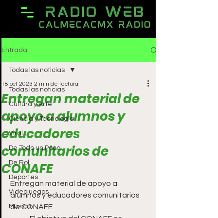
Entrada
Todas las noticias
18 oct 2023
2 min de lectura
Todas las noticias
Entregan material de
Cultura y Arte
apoyo a alumnos y
Ciencia y Tecnología
educadores
Viral
comunitarios de
De Todo un Poco
De Rol
CONAFE
Deportes
Entregan material de apoyo a 
Videojuegos
alumnos y educadores comunitarios 
Música
de CONAFE