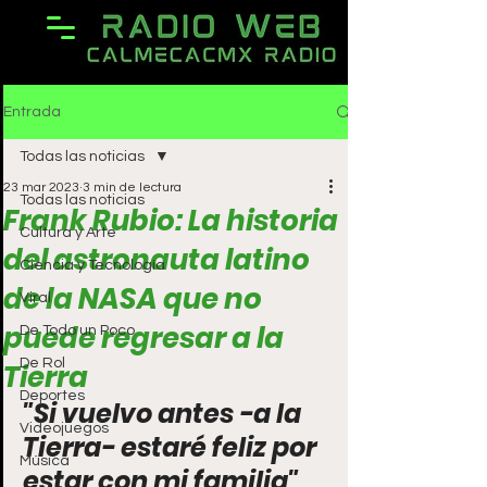
Entrada
Todas las noticias
23 mar 2023
3 min de lectura
Todas las noticias
Frank Rubio: La historia
Cultura y Arte
del astronauta latino
Ciencia y Tecnología
de la NASA que no
Viral
puede regresar a la
De Todo un Poco
De Rol
Tierra
Deportes
"Si vuelvo antes -a la 
Videojuegos
Tierra- estaré feliz por 
Música
estar con mi familia", 