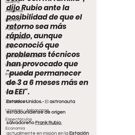
Guerra
dijo Rubio ante la 
Asesinos
posibilidad de que el 
Historia
retorno sea más 
México
rápido, aunque 
Naturaleza
reconoció que 
DMA
problemas técnicos 
Salud y Bienestar
han provocado que 
Literatura
"pueda permanecer 
Internacional
de 3 a 6 meses más en 
Moda
la EEI".
Cine
Zacatecas
Estados Unidos.- 
El 
astronauta 
Universo - Astronomía
estadounidense de origen 
Espectáculos
salvadoreño 
Frank Rubio
, 
Economía
actualmente en misión en la
 Estación 