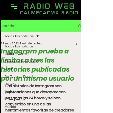
Entrada
Todas las noticias
22 may 2022
1 min de lectura
Todas las noticias
Instagram prueba a
Cultura y Arte
limitar a tres las
Ciencia y Tecnología
historias publicadas
Viral
por un mismo usuario
De Todo un Poco
De Rol
Las historias de Instagram son 
Deportes
publicaciones que desaparecen 
pasadas las 24 horas y se han 
Videojuegos
convertido en una de las 
Música
herramientas favoritas de creadores 