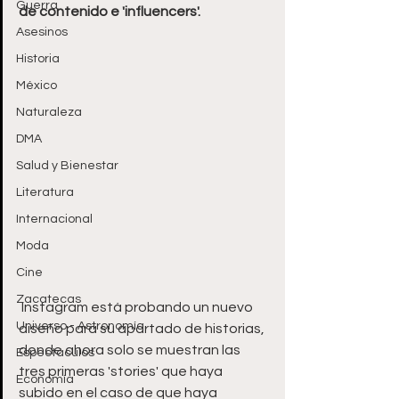
Guerra
de contenido e 'influencers'.
Asesinos
Historia
México
Naturaleza
DMA
Salud y Bienestar
Literatura
Internacional
Moda
Cine
Zacatecas
 Instagram está probando un nuevo 
Universo - Astronomía
diseño para su apartado de historias, 
donde ahora solo se muestran las 
Espectáculos
tres primeras 'stories' que haya 
Economía
subido en el caso de que haya 