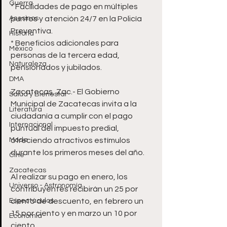
Guerra
* Facilidades de pago en múltiples 
Asesinos
puntos y atención 24/7 en la Policía 
Preventiva.
Historia
* Beneficios adicionales para 
México
personas de la tercera edad, 
Naturaleza
pensionados y jubilados.
DMA
Zacatecas, Zac.- El Gobierno 
Salud y Bienestar
Municipal de Zacatecas invita a la 
Literatura
ciudadanía a cumplir con el pago 
Internacional
puntual del impuesto predial, 
Moda
ofreciendo atractivos estímulos 
durante los primeros meses del año. 
Cine
Zacatecas
Al realizar su pago en enero, los 
Universo - Astronomía
contribuyentes recibirán un 25 por 
Espectáculos
ciento de descuento, en febrero un 
15 por ciento y en marzo un 10 por 
Economía
ciento. 