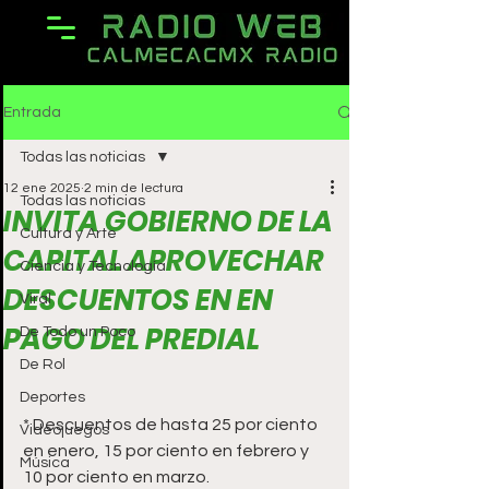
Entrada
Todas las noticias
12 ene 2025
2 min de lectura
Todas las noticias
INVITA GOBIERNO DE LA
Cultura y Arte
CAPITAL APROVECHAR
Ciencia y Tecnología
DESCUENTOS EN EN
Viral
PAGO DEL PREDIAL
De Todo un Poco
De Rol
Deportes
* Descuentos de hasta 25 por ciento 
Videojuegos
en enero, 15 por ciento en febrero y 
Música
10 por ciento en marzo.