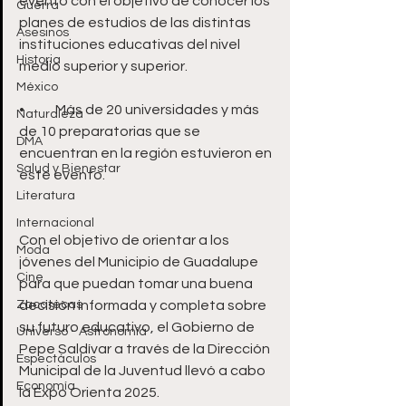
evento con el objetivo de conocer los 
Guerra
planes de estudios de las distintas 
Asesinos
instituciones educativas del nivel 
Historia
medio superior y superior.
México
•	Más de 20 universidades y más 
Naturaleza
de 10 preparatorias que se 
DMA
encuentran en la región estuvieron en 
Salud y Bienestar
este evento.
Literatura
Internacional
Con el objetivo de orientar a los 
Moda
jóvenes del Municipio de Guadalupe 
Cine
para que puedan tomar una buena 
Zacatecas
decisión informada y completa sobre 
su futuro educativo, el Gobierno de 
Universo - Astronomía
Pepe Saldívar a través de la Dirección 
Espectáculos
Municipal de la Juventud llevó a cabo 
Economía
la Expo Orienta 2025.