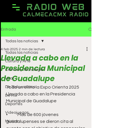
Entrada
Todas las noticias
4 feb 2025
2 min de lectura
Todas las noticias
Llevada a cabo en la
Cultura y Arte
Presidencia Municipal
Ciencia y Tecnología
de Guadalupe
Viral
De Todo un Poco
Todo un éxito la Expo Orienta 2025
Llevada a cabo en la Presidencia 
De Rol
Municipal de Guadalupe 
Deportes
Videojuegos
•	Mas de 600 jóvenes 
Música
guadalupenses se dieron cita al 